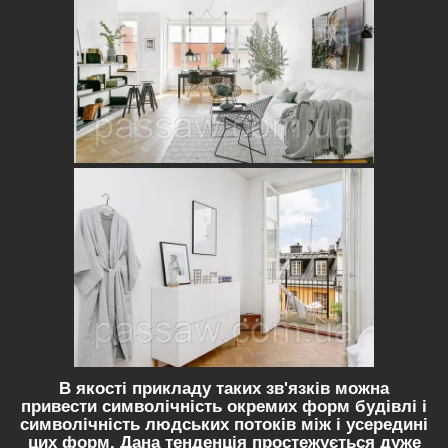
В якості прикладу таких зв'язків можна
привести символічність окремих форм будівлі і
символічність людських потоків між і усередині
цих форм. Дана тенденція простежується дуже