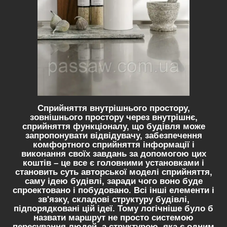
Сприйняття внутрішнього простору,
зовнішнього простору через внутрішнє,
сприйняття функціоналу, що будівля може
запропонувати відвідувачу, забезпечення
комфортного сприйняття інформації і
виконання своїх завдань за допомогою цих
коштів – це все є головними установками і
становить суть авторської моделі сприйняття,
саму ідею будівлі, заради чого воно буде
спроектовано і побудовано. Всі інші елементи і
зв'язку, складові структуру будівлі,
підпорядковані цій ідеї. Тому логічніше було б
назвати маршрут не просто системою
пересування людей, а структурою, яка є одним