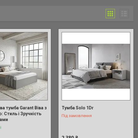
а тумба Garant Віва з
Тумба Solo 1Dr
 Стиль і Зручність
Під замовлення
Вами
і
2 380 ₴