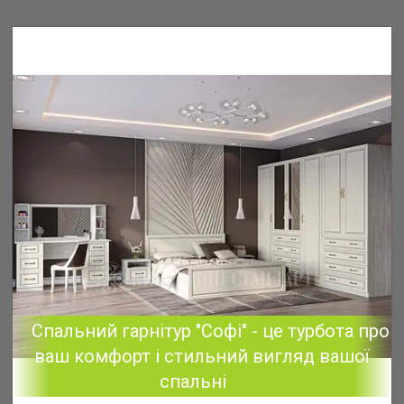
Спальний гарнітур "Софі" - це турбота про
ваш комфорт і стильний вигляд вашої
спальні