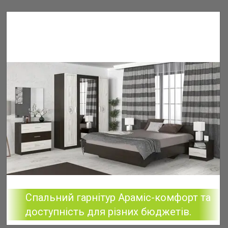
Спальний гарнітур Араміс-комфорт та
доступність для різних бюджетів.