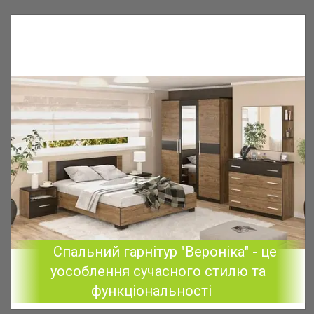
Спальний гарнітур "Вероніка" - це
уособлення сучасного стилю та
функціональності