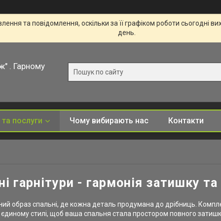
ення та повідомлення, оскільки за її графіком роботи сьогодні в
день.
ж" . Гарному
 та послуги
Чому вибирають нас
Контакти
ні гарнітури - гармонія затишку та
ний образ спальні, де кожна деталь продумана до дрібниць. Комплек
 в єдиному стилі, щоб ваша спальня стала простором повного затишк