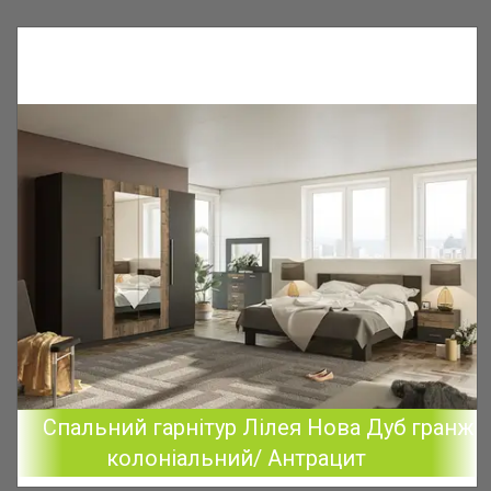
Спальний гарнітур Лілея Нова Дуб гранж
колоніальний/ Антрацит