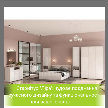
Сгарнітур "Ліра": чудове поєднання
сучасного дизайну та функціональності
для вашої спальні.