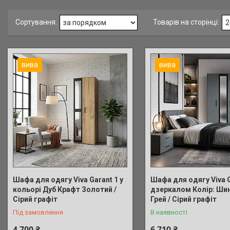
вива
вива
Шафа для одягу Viva Garant 1 у
Шафа для одягу Viva G
кольорі Дуб Крафт Золотий /
дзеркалом Колір: Ши
Сірий графіт
Грей / Сірий графіт
Під замовлення
В наявності
4 700 ₴
6 710 ₴