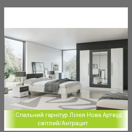
Спальний гарнітур Лілея Нова Артвуд
світлий/Антрацит