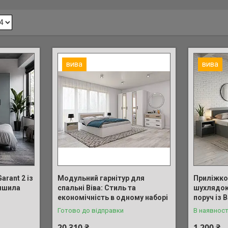
вива
вива
arant 2 із
Модульний гарнітур для
Приліжков
ншила
спальні Віва: Стиль та
шухлядою:
економічність в одному наборі
поруч із 
Готово до відправки
В наявност
20 310 ₴
1 200 ₴