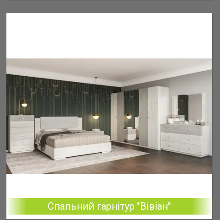
Спальний гарнітур "Вівіан"