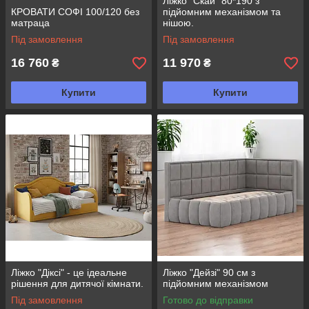
Ліжко "Скай" 80*190 з
КРОВАТИ СОФІ 100/120 без
підйомним механізмом та
матраца
нішою.
Під замовлення
Під замовлення
16 760
11 970
₴
₴
Купити
Купити
Ліжко "Діксі" - це ідеальне
Ліжко "Дейзі" 90 см з
рішення для дитячої кімнати.
підйомним механізмом
Під замовлення
Готово до відправки