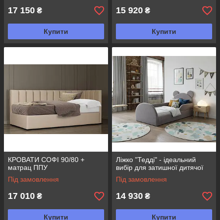
17 150
15 920
₴
₴
Купити
Купити
КРОВАТИ СОФІ 90/80 +
Ліжко "Тедді" - ідеальний
матрац ППУ
вибір для затишної дитячої
Під замовлення
Під замовлення
17 010
14 930
₴
₴
Купити
Купити