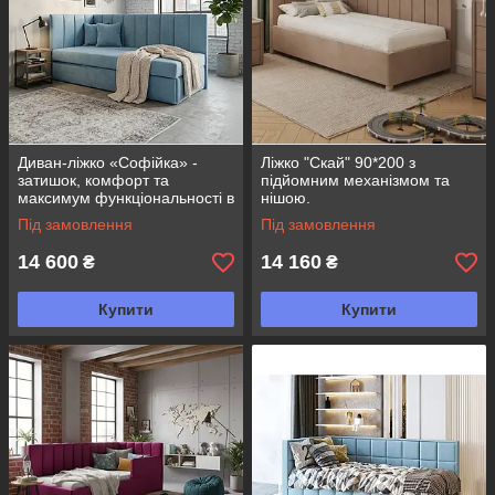
Диван-ліжко «Софійка» -
Ліжко "Скай" 90*200 з
затишок, комфорт та
підйомним механізмом та
максимум функціональності в
нішою.
компактному форматі
Під замовлення
Під замовлення
14 600
14 160
₴
₴
Купити
Купити