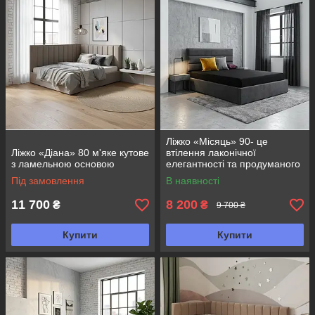
Ліжко «Місяць» 90- це
Ліжко «Діана» 80 м'яке кутове
втілення лаконічної
з ламельною основою
елегантності та продуманого
комфорту
Під замовлення
В наявності
11 700
8 200
₴
₴
9 700 ₴
Купити
Купити