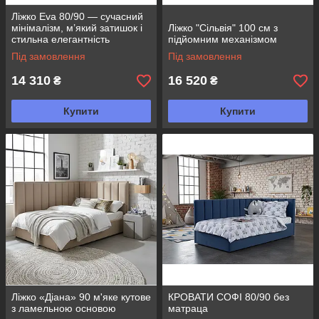
Ліжко Eva 80/90 — сучасний
мінімалізм, м’який затишок і
Ліжко "Сільвія" 100 см з
стильна елегантність
підйомним механізмом
Під замовлення
Під замовлення
14 310
16 520
₴
₴
Купити
Купити
Ліжко «Діана» 90 м'яке кутове
КРОВАТИ СОФІ 80/90 без
з ламельною основою
матраца