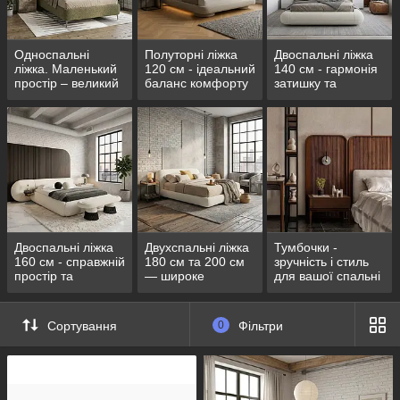
Односпальні
Полуторні ліжка
Двоспальні ліжка
ліжка. Маленький
120 см - ідеальний
140 см - гармонія
простір – великий
баланс комфорту
затишку та
комфорт
та затишку для
практичності у
вашої оселі.
вашому будинку
Двоспальні ліжка
Двухспальні ліжка
Тумбочки -
160 см - справжній
180 см та 200 см
зручність і стиль
простір та
— широке
для вашої спальні
максимальний
спальне місце для
комфорт для двох
міцного та
спокійного сну
Сортування
0
Фільтри