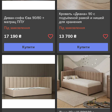
Кровать «Диана» 90 с
Диван-софа Єва 90/80 +
подъёмной рамой и нишей
матрац ППУ
для хранения
Під замовлення
Під замовлення
17 190
13 700
₴
₴
Купити
Купити