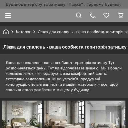
Будинок інтер'єру та затишку "Пасаж" . Гарному будинку-Г
Каталог
Ліжка для спалень - ваша особиста територія з
Ліжка для спалень - ваша особиста територія затишку
Ліжка для спалень - ваша особиста територія затишку Тут
розпочинається день. Тут ви відпочиваєте душею. Ми зібрали
колекцію ліжок, які подарують вам комфортний сон та
естетичне задоволення. М'які узголів'я, продумані
конструкції, стильні відтінки та надійні матеріали – все, щоб
спальня стала улюбленим місцем у будинку.