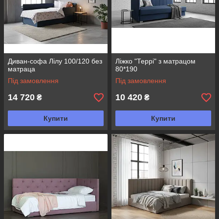
Диван-софа Лілу 100/120 без
Ліжко "Террі" з матрацом
матраца
80*190
Під замовлення
Під замовлення
14 720
10 420
₴
₴
Купити
Купити