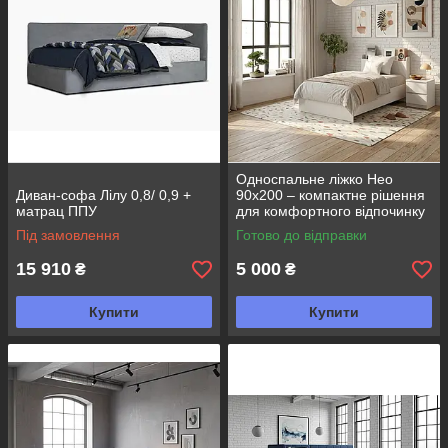
Односпальне ліжко Нео
Диван-софа Лілу 0,8/ 0,9 +
90x200 – компактне рішення
матрац ППУ
для комфортного відпочинку
та сучасного інтер'єру
Під замовлення
Готово до відправки
15 910
5 000
₴
₴
Купити
Купити