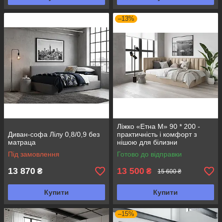
–13%
Ліжко «Етна М» 90 * 200 -
Диван-софа Лілу 0,8/0,9 без
практичність і комфорт з
матраца
нішою для білизни
Під замовлення
Готово до відправки
13 870
13 500
₴
₴
15 600 ₴
Купити
Купити
–15%