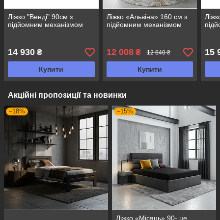
Ліжко "Венді" 90см з
Ліжко «Альвіна» 160 см з
Ліжк
підйомним механізмом
підйомним механізмом
підй
14 930
12 008
15 
₴
₴
12 640 ₴
Купити
Купити
Акційні пропозиції та новинки
–18%
–15%
Ліжко «Місяць» 90- це