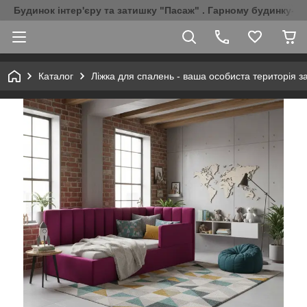
Будинок інтер'єру та затишку "Пасаж" . Гарному будинку-Г
Каталог
Ліжка для спалень - ваша особиста територія з