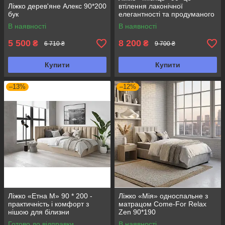
Ліжко дерев'яне Алекс 90*200
втілення лаконічної
бук
елегантності та продуманого
комфорту
В наявності
В наявності
5 500
8 200
₴
₴
6 710 ₴
9 700 ₴
Купити
Купити
–13%
–12%
Ліжко «Етна М» 90 * 200 -
Ліжко «Мія» односпальне з
практичність і комфорт з
матрацом Come-For Relax
нішою для білизни
Zen 90*190
Готово до відправки
В наявності