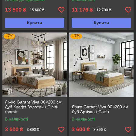
13 500
11 176
₴
₴
15 600 ₴
12 700 ₴
Купити
Купити
–7%
–7%
Ліжко Garant Viva 90×200 см
Дуб Крафт Золотий / Сірий
Ліжко Garant Viva 90×200 см
графіт
Дуб Артізан / Сатін
В наявності
В наявності
3 600
3 600
₴
₴
3 890 ₴
3 890 ₴