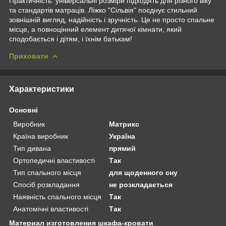
Практичність: універсальні розміри підходять для різного віку
та стандартів матраців. Ліжко "Сільвія" поєднує стильний
зовнішній вигляд, надійність і зручність. Це не просто спальне
місце, а повноцінний елемент дитячої кімнати, який
сподобається і дітям, і їхнім батькам!
Приховати
Характеристики
Основні
Виробник
Матрикс
Країна виробник
Україна
Тип дивана
прямий
Ортопедичні властивості
Так
Тип спального місця
для щоденного сну
Спосіб розкладання
не розкладається
Наявність спального місця
Так
Анатомічні властивості
Так
Материал изготовления шкафа-кровати