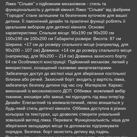
Ліжко "Сільвія" з підйомним механізмом - стиль та
функціональність у дитячій кімнаті Ліжко "Сільвія" від фабрики
"Городок" стане затишним та безпечним куточком для вашої
дитини. Її лаконічний дизайн та практичні функції роблять її
ідеальним вибором для дитячої кімнати. Основні
характеристики: Спальне місце: 90x190 см 90x200 см
100x190 см 100x200 см Габаритні розміри: Висота: 87 см
Ширина: +17 см до розміру спального місця (наприклад, для
90x200 – 107 см) Довжина: +14 см до розміру спального місця
(наприклад, для 90x200 – 214 см) Довжина захисного борту:
64 см Особливості конструкції: Підйомний механізм: легкий у
використанні, оснащений газовими амортизаторами.
Забезпечує доступ до місткої ніші для зберігання постільної
білизни або речей. Захисний борт: входить у вартість ліжка,
забезпечує безпеку дитини під час сну. Матеріали: Каркас:
виконаний із високоякісного ДСП. Оббивка: можливий вибір
тканини, екошкіри або замші, які підходять під ваш інтер'єр.
Дизайн: Елегантний та мінімалістичний, легко впишеться у
будь-який стиль дитячої кімнати. Оббивка доступна в різних
кольорах та текстурах, що дозволяє створити унікальний
зовнішній вигляд ліжка. Переваги: Функціональність: ніша для
зберігання заощаджує місце та допомагає підтримувати
порядок. Безпека: борт захистить дитину від падінь.