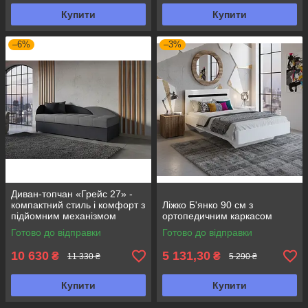
Купити
Купити
–6%
–3%
Диван-топчан «Грейс 27» -
компактний стиль і комфорт з
Ліжко Б'янко 90 см з
підйомним механізмом
ортопедичним каркасом
Готово до відправки
Готово до відправки
10 630
5 131,30
₴
₴
11 330 ₴
5 290 ₴
Купити
Купити