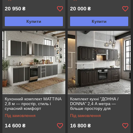
20 950
20 000
₴
₴
Купити
Купити
Кухонний комплект MATTINA
Комплект кухні "ДОННА /
2,8 м — простір, стиль і
DONNA" 2,4 А метра —
сучасний комфорт
більше простору для
затишного життя
Під замовлення
Під замовлення
14 600
16 800
₴
₴