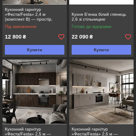
Кухонний гарнітур
«Феста/Festa» 2,4 м
Кухня Б'янка білий глянець
(комплект В) — простір,
2,6 зі стільницею
функціональність та сучасний
Під замовлення
Готово до відправки
дизайн
12 800
22 090
₴
₴
Купити
Купити
Кухонний гарнітур
Кухонний гарнітур
«Феста/Festa» 2,5 м —
«Феста/Festa» 2,6 м —