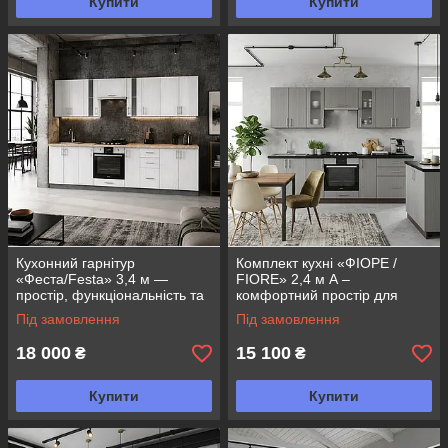
Купити
Купити
Кухонний гарнітур
Комплект кухні «ФІОРЕ /
«Феста/Festa» 3,4 м —
FIORE» 2,4 м А –
простір, функціональність та
комфортний простір для
сучасний комфорт
сучасної кухні
Під замовлення
Під замовлення
18 000
15 100
₴
₴
Купити
Купити