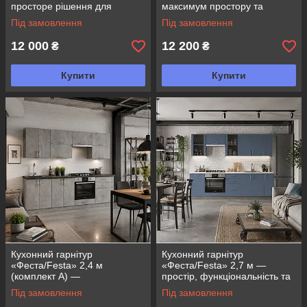
просторе рішення для
максимум простору та
комфортної та сучасної кухні
зручності для вашої кухні
Під замовлення
Під замовлення
12 000
12 200
₴
₴
Купити
Купити
Кухонний гарнітур
Кухонний гарнітур
«Феста/Festa» 2,4 м
«Феста/Festa» 2,7 м —
(комплект А) —
простір, функціональність та
максимальний комфорт та
сучасний стиль
Під замовлення
Під замовлення
функціональність