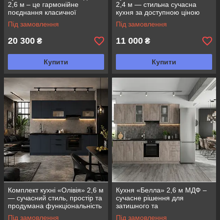
2,6 м – це гармонійне
2,4 м — стильна сучасна
поєднання класичної
кухня за доступною ціною
естетики,
Під замовлення
Під замовлення
20 300
11 000
₴
₴
Купити
Купити
Комплект кухні «Олівія» 2,6 м
Кухня «Белла» 2,6 м МДФ –
— сучасний стиль, простір та
сучасне рішення для
продумана функціональність
затишного та
функціонального простору
Під замовлення
Під замовлення