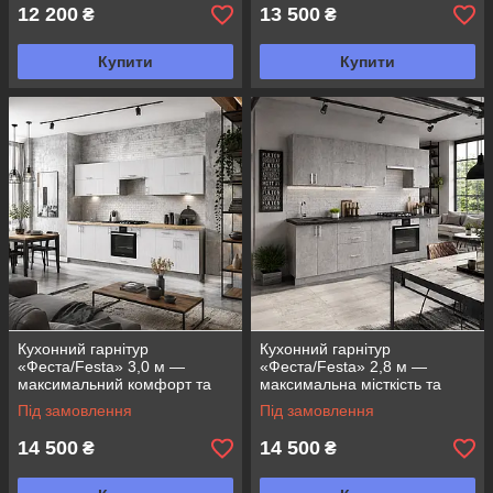
12 200
13 500
₴
₴
Купити
Купити
Кухонний гарнітур
Кухонний гарнітур
«Феста/Festa» 3,0 м —
«Феста/Festa» 2,8 м —
максимальний комфорт та
максимальна місткість та
функціональність для
комфорт
Під замовлення
Під замовлення
просторої кухні
14 500
14 500
₴
₴