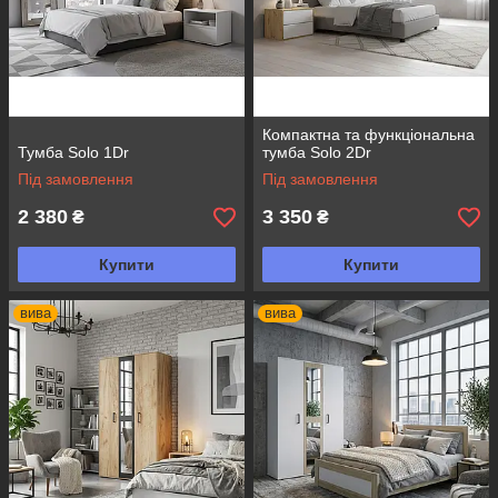
Компактна та функціональна
Тумба Solo 1Dr
тумба Solo 2Dr
Під замовлення
Під замовлення
2 380
3 350
₴
₴
Купити
Купити
вива
вива