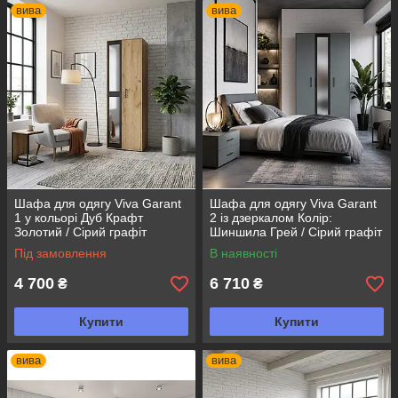
вива
вива
Виготовлений з високоякісних матеріалів, гарнітур Віва
гарантує довгий термін служби і стійкість до зношування. Ви
можете бути впевнені, що ці меблі прослужать вам багато
років. Кольорові рішення:
Шафа для одягу Viva Garant
Шафа для одягу Viva Garant
1 у кольорі Дуб Крафт
2 із дзеркалом Колір:
Золотий / Сірий графіт
Шиншила Грей / Сірий графіт
Під замовлення
В наявності
4 700
6 710
₴
₴
Купити
Купити
вива
вива