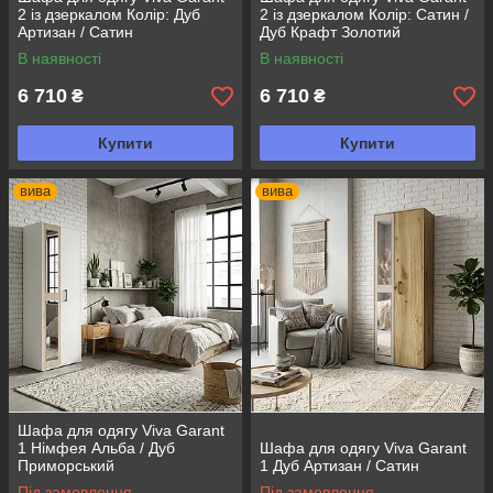
2 із дзеркалом Колір: Дуб
2 із дзеркалом Колір: Сатин /
Артизан / Сатин
Дуб Крафт Золотий
В наявності
В наявності
6 710
6 710
₴
₴
Купити
Купити
вива
вива
Шафа для одягу Viva Garant
1 Німфея Альба / Дуб
Шафа для одягу Viva Garant
Приморський
1 Дуб Артизан / Сатин
Під замовлення
Під замовлення