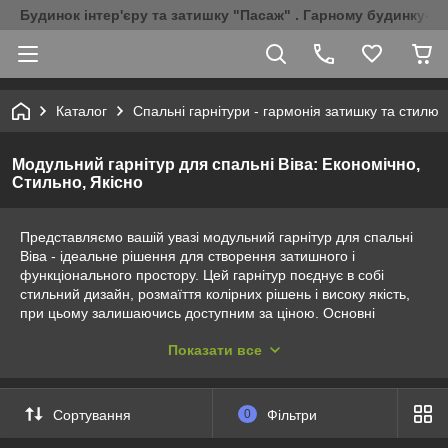
Будинок інтер'єру та затишку "Пасаж" . Гарному будинку-Г
Каталог
Спальні гарнітури - гармонія затишку та стилю
Модульний гарнітур для спальні Віва: Економічно,
Стильно, Якісно
Представляємо вашій увазі модульний гарнітур для спальні
Віва - ідеальне рішення для створення затишного і
функціонального простору. Цей гарнітур поєднує в собі
стильний дизайн, розмаїття колірних рішень і високу якість,
при цьому залишаючись доступним за ціною. Основні
переваги гарнітура Віва: Економічний: Прекрасний вибір для
Показати все
тих, хто хоче оновити інтер'єр спальні, не виходячи за рамки
бюджету. Гарнітур Віва пропонує оптимальне співвідношення
ціни та якості. Стильний дизайн: Гарнітур виконаний у
сучасному стилі, який підійде для будь-якого інтер'єру. Ви
Сортування
0
Фільтри
зможете вибрати варіанти колірних рішень, які якнайкраще
підкреслять унікальність вашого будинку. Висока якість: