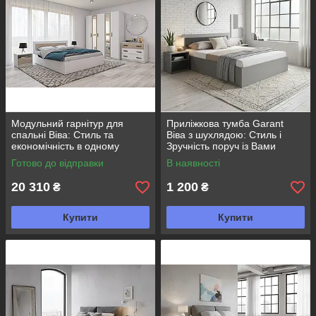
Модульний гарнітур для
Приліжкова тумба Garant
спальні Віва: Стиль та
Віва з шухлядою: Стиль і
економічність в одному
Зручність поруч із Вами
наборі
Готово до відправки
В наявності
20 310
1 200
₴
₴
Купити
Купити