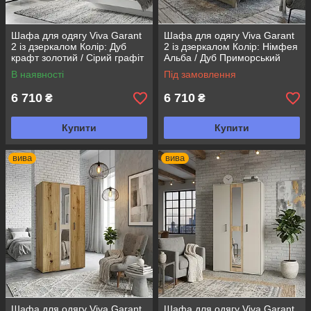
Шафа для одягу Viva Garant
Шафа для одягу Viva Garant
2 із дзеркалом Колір: Дуб
2 із дзеркалом Колір: Німфея
крафт золотий / Сірий графіт
Альба / Дуб Приморський
В наявності
Під замовлення
6 710
6 710
₴
₴
Купити
Купити
вива
вива
Шафа для одягу Viva Garant
Шафа для одягу Viva Garant