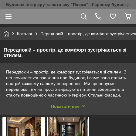
Будинок інтер'єру та затишку "Пасаж" . Гарному будинку-Г
Каталог
Передпокій – простір, де комфорт зустрічається
Передпокій – простір, де комфорт зустрічається зі
стилем.
Передпокій – простір, де комфорт зустрічається зі стилем. З
неї починається враження про будинок, і саме вона ставить
настрій кожному вашому поверненню. Ми пропонуємо
передпокої, які не просто вирішують питання зберігання, а
стають повноцінною частиною інтер'єру. Стильні фасади,
якісні матеріали, продумані модулі та можливість підібрати
Показати все
рішення під будь-який метраж – все, щоб створити зручний
та красивий простір вже з перших кроків. Ваш будинок
починається з правильної передпокою.