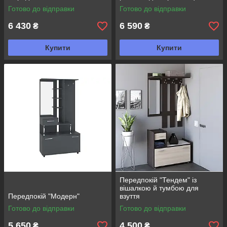
простору у вашій передпокої
Готово до відправки
Готово до відправки
6 430
6 590
₴
₴
Купити
Купити
Передпокій "Тендем" із
вішалкою й тумбою для
Передпокій "Модерн"
взуття
Готово до відправки
Готово до відправки
5 650
4 500
₴
₴