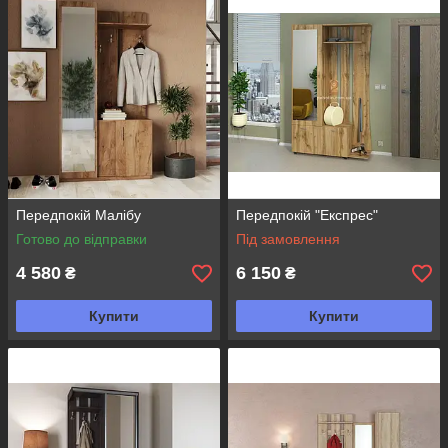
Передпокій Малібу
Передпокій "Експрес"
Готово до відправки
Під замовлення
4 580
6 150
₴
₴
Купити
Купити