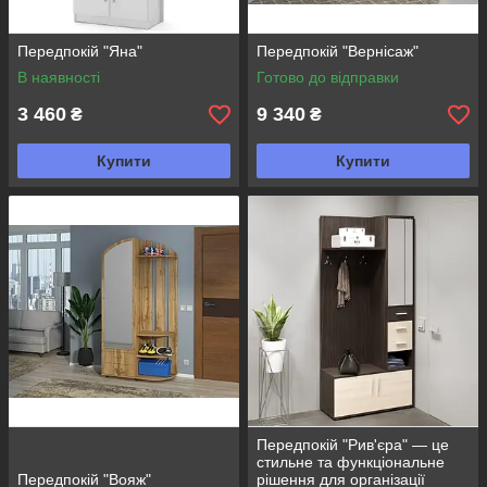
Передпокій "Яна"
Передпокій "Вернісаж"
В наявності
Готово до відправки
3 460
9 340
₴
₴
Купити
Купити
Передпокій "Рив'єра" — це
стильне та функціональне
Передпокій "Вояж"
рішення для організації