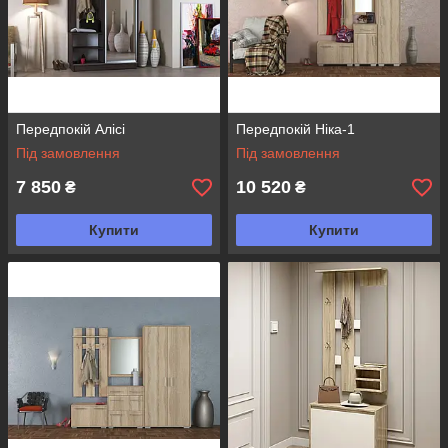
Передпокій Алісі
Передпокій Ніка-1
Під замовлення
Під замовлення
7 850
10 520
₴
₴
Купити
Купити