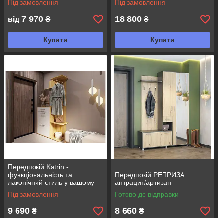
Під замовлення
Під замовлення
7 970
18 800
від
₴
₴
Купити
Купити
Передпокій Katrin -
функціональність та
Передпокій РЕПРИЗА
лаконічний стиль у вашому
антрацит/артизан
будинку
Під замовлення
Готово до відправки
9 690
8 660
₴
₴