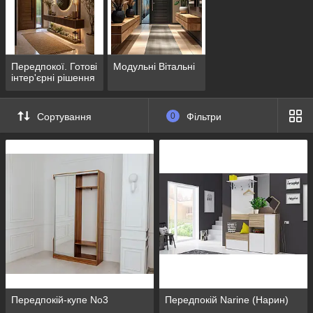
Передпокої. Готові
Модульні Вітальні
інтер'єрні рішення
Сортування
0
Фільтри
Передпокій-купе No3
Передпокій Narine (Нарин)