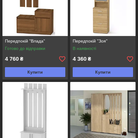
Передпокій "Влада"
Передпокій "Зоя"
Готово до відправки
В наявності
4 760
4 360
₴
₴
Купити
Купити