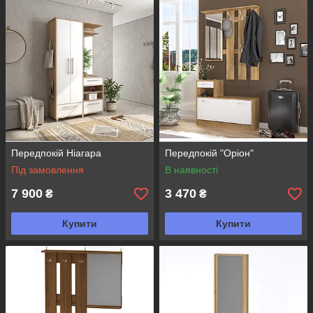
Передпокій Ніагара
Передпокій "Оріон"
Під замовлення
В наявності
7 900
3 470
₴
₴
Купити
Купити