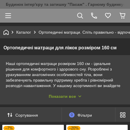
Будинок інтер'єру та затишку "Пасаж" . Гарному будинку-Г
Каталог
Ортопедичні матраци. Спіть правильно - відпоч
Ортопедичні матраци для ліжок розміром 160 см
Наші ортопедичні матраци розміром 160 см - ідеальне
рішення для комфортного і здорового сну. Розроблені з
урахуванням анатомічних особливостей тіла, вони
забезпечують правильну підтримку хребта і рівномірний
розподіл навантаження. У нашому асортименті ви знайдете
матраци з різними рівнями жорсткості та наповнювачами,
Показати все
включаючи натуральні матеріали та інноваційні технології.
Подаруйте собі та своїм близьким якісний відпочинок з
нашими ортопедичними матрацами, які гарантують
повноцінний сон і бадьорість на весь день.
Сортування
0
Фільтри
–7%
–20%