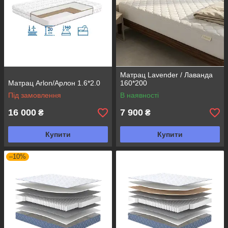
Матрац Lavender / Лаванда
Матрац Arlon/Арлон 1.6*2.0
160*200
Під замовлення
В наявності
16 000
7 900
₴
₴
Купити
Купити
–10%