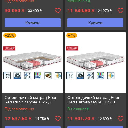
Під замовлення
Менше 2 од.
30 060
11 649,60
₴
₴
33 400 ₴
24 270 ₴
Купити
Купити
–15%
–7%
Ортопедичний матрац Four
Ортопедичний матрац Four
Red Rubin / Рубін 1,6*2,0
Red Carmin/Камін 1,6*2,0
Під замовлення
В наявності
12 537,50
11 801,70
₴
₴
14 750 ₴
12 690 ₴