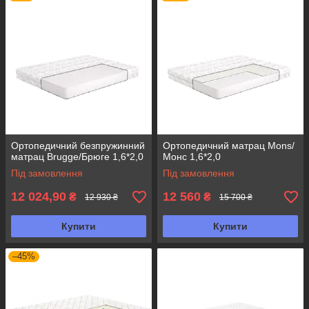
Ортопедичний безпружинний
Ортопедичний матрац Mons/
матрац Brugge/Брюге 1,6*2,0
Монс 1,6*2,0
Під замовлення
Під замовлення
12 024,90
12 560
₴
₴
12 930 ₴
15 700 ₴
Купити
Купити
–45%