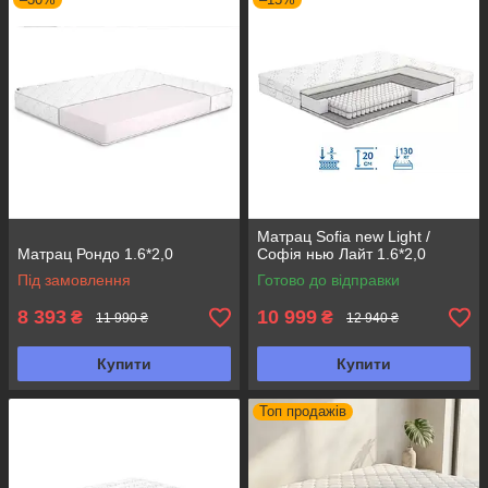
Матрац Sofia new Light /
Матрац Рондо 1.6*2,0
Софія нью Лайт 1.6*2,0
Під замовлення
Готово до відправки
8 393
10 999
₴
₴
11 990 ₴
12 940 ₴
Купити
Купити
Топ продажів