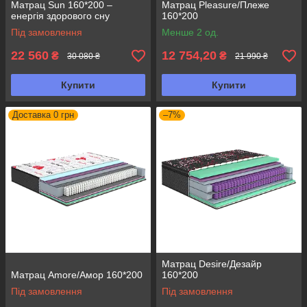
Матрац Sun 160*200 –
Матрац Pleasure/Плеже
енергія здорового сну
160*200
Під замовлення
Менше 2 од.
22 560
12 754,20
₴
₴
30 080 ₴
21 990 ₴
Купити
Купити
Доставка 0 грн
–7%
Матрац Desire/Дезайр
Матрац Amore/Амор 160*200
160*200
Під замовлення
Під замовлення