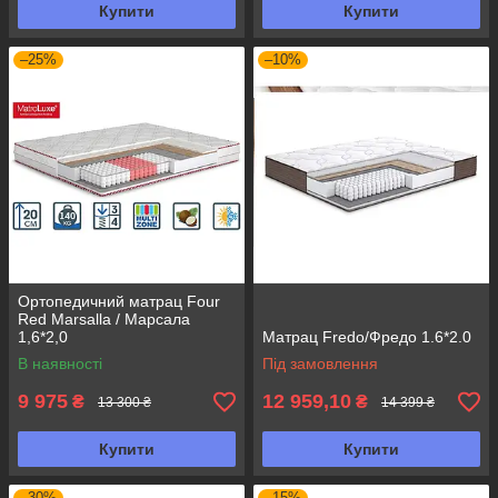
Купити
Купити
–25%
–10%
Ортопедичний матрац Four
Red Marsalla / Марсала
1,6*2,0
Матрац Fredo/Фредо 1.6*2.0
В наявності
Під замовлення
9 975
12 959,10
₴
₴
13 300 ₴
14 399 ₴
Купити
Купити
–30%
–15%