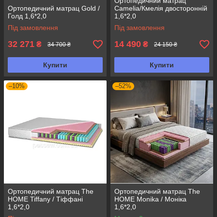
Ортопедичний матрац
Ортопедичний матрац Gold /
Camelia/Кмелія двосторонній
Голд 1,6*2,0
1,6*2,0
Під замовлення
Під замовлення
32 271
14 490
₴
₴
34 700 ₴
24 150 ₴
Купити
Купити
–10%
–52%
Ортопедичний матрац The
Ортопедичний матрац The
HOME Tiffany / Тіффані
HOME Monika / Моніка
1,6*2,0
1,6*2,0