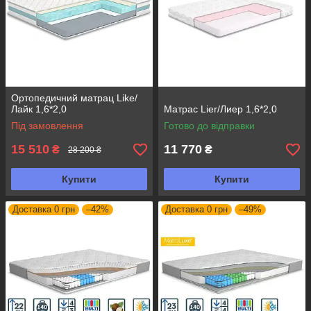
Ортопедичний матрац Like/
Лайк 1,6*2,0
Матрас Lier/Лиер 1,6*2,0
Під замовлення
Готово до відправки
15 510
11 770
₴
₴
28 200 ₴
Купити
Купити
Доставка 0 грн
–42%
Доставка 0 грн
–49%