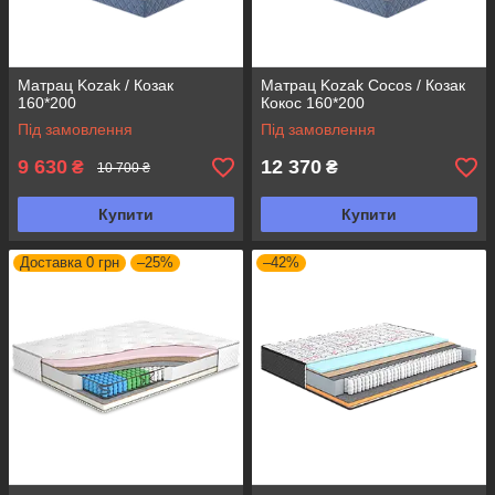
Матрац Kozak / Козак
Матрац Kozak Cocos / Козак
160*200
Кокос 160*200
Під замовлення
Під замовлення
9 630
12 370
₴
₴
10 700 ₴
Купити
Купити
Доставка 0 грн
–25%
–42%