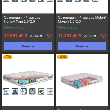
Ортопедичний матрац
Ортопедичний матрац Melon/
Honey/ Хані 1,6*2,0
Молон 1,6*2,0
Менше 2 од.
Менше 2 од.
12 661,40
11 291,40
₴
₴
21 830 ₴
22 140 ₴
Купити
Купити
–7%
–40%