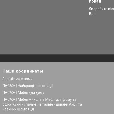
порад
Як зробити кім
Вас
Наши координаты
Зв'яжіться з нами
ПАСАЖ | Найкращі пропозиції
ПАСАЖ | Меблі для дому
ПАСАЖ | Меблі Миколаїв Меблі для дому та
офісу Кухні • спальні • вітальні • дивани Акції та
новинки щомісяця