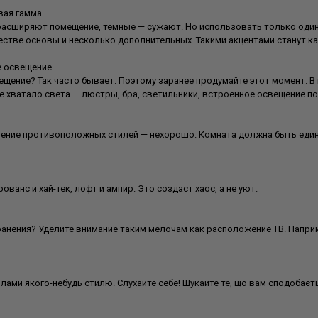
вая гамма
асширяют помещение, темные — сужают. Но использовать только один ц
естве основы и несколько дополнительных. Такими акцентами станут к
е освещение
щение? Так часто бывает. Поэтому заранее продумайте этот момент. В 
е хватало света — люстры, бра, светильники, встроенное освещение по
ение противоположных стилей — нехорошо. Комната должна быть единой
анс и хай-тек, лофт и ампир. Это создаст хаос, а не уют.
ранения? Уделите внимание таким мелочам как расположение ТВ. Наприм
ами якого-небудь стилю. Слухайте себе! Шукайте те, що вам сподобаєть