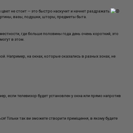
вет не стоит — это быстро наскучит и начнет раздражать.
артины, вазы, подушки, шторы, предметы быта.
местности, где больше половины года день очень короткий, это
могут в этом.
. Например, на окнах, которые оказались в разных зонах, не
ер, если телевизор будет установлен у окна или прямо напротив
ся! Тільки так ви зможете створити приміщення, в якому будете