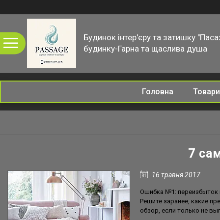
Будинок інтер'єру та затишку "Паса
будинку-Гарна та щаслива душа
Головна
Товари
7 са
16 травня 2017
Ошибка №1: переизбыток
Решите заранее, какие п
обзор, если только не в