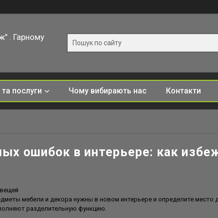
ж" . Гарному
 та послуги
Чому вибирають нас
Контакти
мых ошибок в интерьере: как избе
 вещей
редметы мебели и декора нужны в новом интерьере и определите место
ыполняют разделительную функцию.