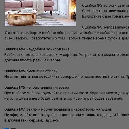
Ошибка №2: плохая цвето
Светлые тона визуально р
Выбирайте один тон в кач
Ошибка №3: неправильно
Увлеклись выбором выборе обоев, плитки, мебели и забыли про осве
очень важно. Позаботьтесь о том, чтобы в темное время суток в дом
Ошибка №4: неудобное зонирование
Разбивать помещение на зоны — хорошо. Устраивать в комнате смеш
должны висеть разные шторы.
Ошибка №5: смешение стилей
Не стоит пытаться объединить совершенно несовместимые стили. Пров
Ошибка №6: непрактичный интерьер
При выборе мебели подумайте о практичности. Будет ли место для х
него, то днем в него будет светить солнце и экран будет засвечен.
Ошибка №7: стиль, не сочетающийся с характером жильцов
Не оформляйте квартиру, сліпо довіряючи модним тенденціям і правил
відпочивати і серцем, і душею.