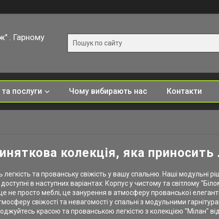
ж" . Гарному
 та послуги
Чому вибирають нас
Контакти
виняткова колекція, яка приносить
ь легкість та прованську свіжість у вашу спальню. Наші модульні рі
доступні в наступних варіантах: Корпус у чистому та світлому "Біл
 - це не просто меблі, це занурення в атмосферу прованської елеган
мосферу свіжості та невагомості у спальні з модульними гарнітура
лоджуйтесь красою та прованською легкістю з колекцією "Мілан" від