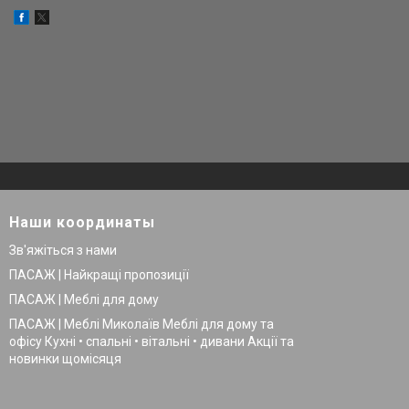
Наши координаты
Зв'яжіться з нами
ПАСАЖ | Найкращі пропозиції
ПАСАЖ | Меблі для дому
ПАСАЖ | Меблі Миколаїв Меблі для дому та
офісу Кухні • спальні • вітальні • дивани Акції та
новинки щомісяця