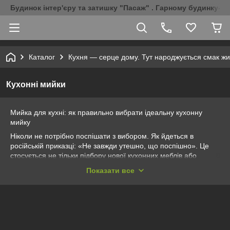
Будинок інтер'єру та затишку "Пасаж" . Гарному будинку-Г
Каталог
Кухня — серце дому. Тут народжується смак жи
Кухонні мийки
Мийка для кухні: як правильно вибрати ідеальну кухонну
мийку
Ніколи не потрібно поспішати з вибором. Як йдеться в
російській приказці: «Не завжди утешно, що поспішно». Це
стосується не тільки підбору нової кухонних меблів або
кухонної мийки. Перед покупкою важливо вивчити
Показати все
асортимент товарів, який пропонують різні компанії-
виробники. Буває, красива зовні і приваблива за ціною
санітарна техніка після установки не завжди виправдовує
очікування. Кухонні мийки — не виняток. Хороша раковина
повинна відповідати максимальним вимогам, які
пред'являєте до неї ви, як господиня. Ідеально кухонній