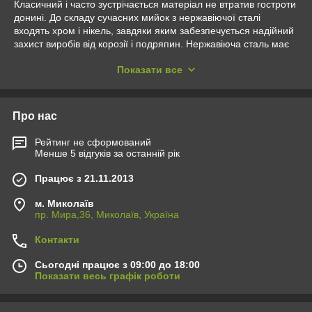
Класичний і часто зустрічається матеріал не втратив гостроти
донині. До складу сучасних мийок з нержавіючої сталі
входять хром і нікель, завдяки яким забезпечується надійний
захист виробів від корозії і подряпин. Нержавіюча сталь має
особливий — яскраво-хромований — колір. Деякі виробники
Показати все
пропонують металеві мийки з глянцевою або матовою
поверхнею, декоровані фактурними візерунками та
малюнками. Варіантів багато, та й асортимент широкий.
Якщо вибір зупинився на користь полірованої (глянсовою)
Про нас
моделі, звертайте увагу, щоб виріб було відполірована скрізь,
а не тільки чаша мийки. У дорогих моделях сталевих мийок
Рейтинг не сформований
на «крила» гравірування наноситься, завдяки якій
Менше 5 відгуків за останній рік
нівелюються сліди від водяних крапель. Мінусом сталевий
мийки для кухні є дзвінкий гул при зіткненні водного потоку зі
Працює з 21.11.2013
стінками чаші. Крім звичайних мийок з нержавіючої сталі, у
продажу є моделі з звукопоглинальний прокладкою для
м. Миколаїв
пр. Мира,36, Миколаїв, Україна
пом'якшення шуму. Пластина, або підкладка, прикріплюється
із зворотного боку кухонного миття. До недоліків можна
Контакти
віднести фактор обмеженості кольорової гами мийок з
нержавіючої сталі.Мийки з композитних матеріалів є носіями
Сьогодні працює з 09:00 до 18:00
великої кількості переваг. Мийки, зроблені з штучних
Показати весь графік роботи
матеріалів, характеризуються високими експлуатаційними
якостями. Тому вони міцні, не бояться підвищених
температур, стійкі до зношування і не бояться ударів. При