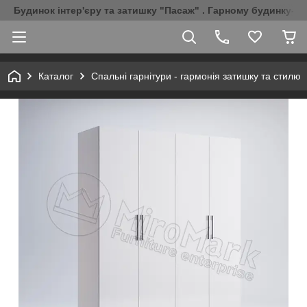
Будинок інтер'єру та затишку "Пасаж" . Гарному будинку-Г
Каталог
Спальні гарнітури - гармонія затишку та стилю