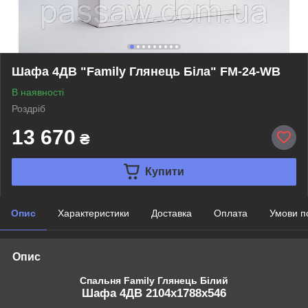
Шафа 4ДВ "Family Глянець Біла" FM-24-WB
В наявності
Роздріб
13 670
₴
Купити
Опис
Характеристики
Доставка
Оплата
Умови п
Опис
Спальня Family Глянець Білий
Шафа 4ДВ 2104x1788x546