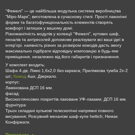
"Фемелі" — це найбільша модульна система виробництва
"Міро-Марк", виготовлена в сучасному стилі. Прості лаконічні
форми та багатофункціональність елементів створять
комфорт і затишок у вашому домі.
Різноманітність модулів у колекції "Фемелі", кутових шаф,
пеналів та антресолей допоможе реалізувати всі ваші ідеї в
інтер'єрі. наявність різних за розміром комодів дасть змогу
максимально підібрати відповідну композицію в будь-яке
приміщення, незалежно від його габаритів і призначення.
У комплект входить:
Шафа 4-дв; Ліжко 1,6х2,0 без каркаса; Приліжкова тумба 2х-2
шт.;
Комод
4шх; Дзеркало.
корпус:
Ламінована ДСП 16 мм.
фасад:
Високоглянсових покриттів лаковане УФ-лаками; ДСП 16 мм.
фурнітура:
Трьох складані кулькові телескопічні напрямні повного
висування; Розсувний механізм шаф-купе hettich; Немає
Конфірмати.
Приховати