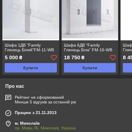
Шафа 1ДВ "Family
Шафа 6ДВ "Family
Шафа
Глянець Білий"FM-11-WB
Глянець Біла" FM-16-WB
Глян
5 000
18 750
8 4
₴
₴
Купити
Купити
Про нас
Рейтинг не сформований
Менше 5 відгуків за останній рік
Працює з 21.11.2013
м. Миколаїв
пр. Мира,36, Миколаїв, Україна