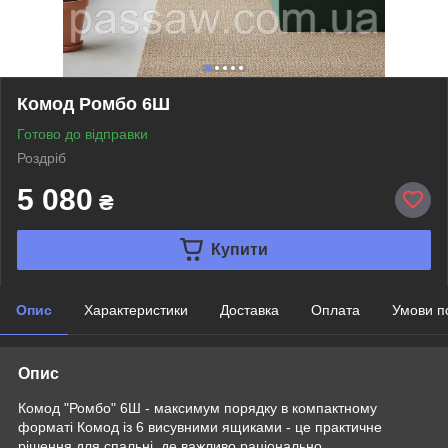
Комод Ромбо 6Ш
Готово до відправки
Роздріб
5 080
₴
Купити
Опис
Характеристики
Доставка
Оплата
Умови п
Опис
Комод "Ромбо" 6Ш - максимум порядку в компактному
форматі Комод із 6 висувними ящиками - це практичне
рішення для спальні, де важливо раціонально