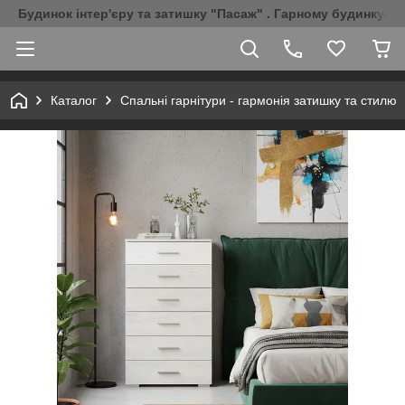
Будинок інтер'єру та затишку "Пасаж" . Гарному будинку-Г
Каталог
Спальні гарнітури - гармонія затишку та стилю