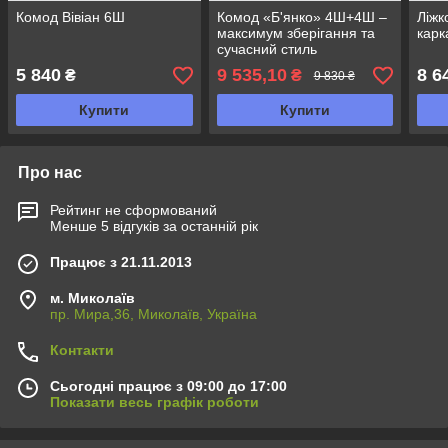
Комод Вівіан 6Ш
Комод «Б'янко» 4Ш+4Ш –
Ліжк
максимум зберігання та
карк
сучасний стиль
5 840
9 535,10
8 6
₴
₴
9 830 ₴
Купити
Купити
Про нас
Рейтинг не сформований
Менше 5 відгуків за останній рік
Працює з 21.11.2013
м. Миколаїв
пр. Мира,36, Миколаїв, Україна
Контакти
Сьогодні працює з 09:00 до 17:00
Показати весь графік роботи