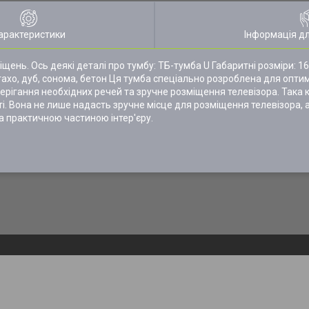
арактеристики
Інформація д
ень. Ось деякі деталі про тумбу: ТБ-тумба U Габаритні розміри: 16
т, тахо, дуб, сонома, бетон Ця тумба спеціально розроблена для оп
ерігання необхідних речей та зручне розміщення телевізора. Така
ті. Вона не лише надасть зручне місце для розміщення телевізора,
а практичною частиною інтер'єру.