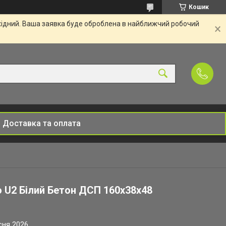
Кошик
ихідний. Ваша заявка буде оброблена в найближчий робочий
Доставка та оплата
ю U2 Білий Бетон ДСП 160х38х48
сня 2026