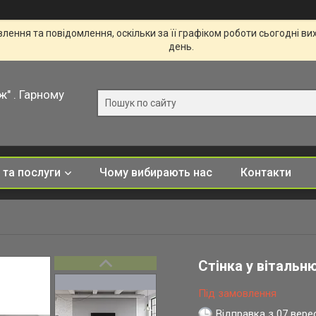
ення та повідомлення, оскільки за її графіком роботи сьогодні в
день.
ж" . Гарному
 та послуги
Чому вибирають нас
Контакти
Стінка у вітальн
Під замовлення
Відправка з 07 вере