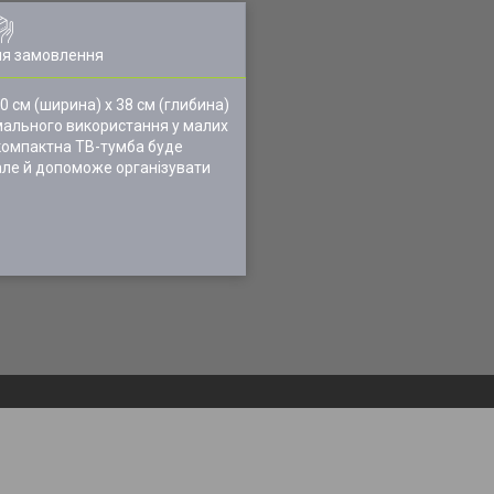
ля замовлення
0 см (ширина) x 38 см (глибина)
тимального використання у малих
 компактна ТВ-тумба буде
 але й допоможе організувати