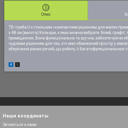
Опис
Х
ТВ-тумба U є стильним і компактним рішенням для малих приміщ
x 48 см (висота) Кольори, з яких можна вибрати: білий, графі
приміщеннях. Вона функціональна та зручна, забезпечуючи зб
чудовим рішенням для тих, хто має обмежений простір у кімна
зберігання різних речей, що робить її багатофункціональною т
Наши координаты
Зв'яжіться з нами