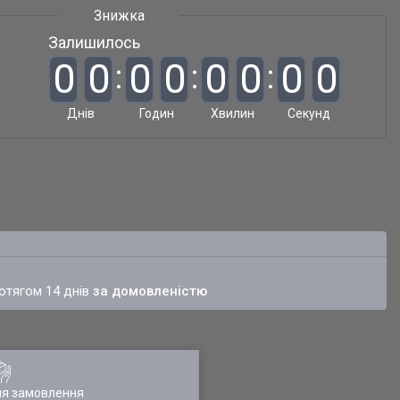
Залишилось
0
0
0
0
0
0
0
0
Днів
Годин
Хвилин
Секунд
ротягом 14 днів
за домовленістю
ля замовлення