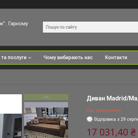
ж" . Гарному
 та послуги
Чому вибирають нас
Контакти
Диван Madrid/М
Під замовлення
Відправка з 29 серп
17 031,40 ₴