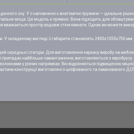
нного сну. У її наповненні є анатомічні пружини — ідеальне рішен
пальне місце. Ця модель є прямою. Вона підходить для облаштува
я вважається простір вздовж стіни кімнати. Однак ви можете вико
. У складеному вигляді її габарити становлять 2400х1050х750 мм.
ей середньої статури. Для виготовлення каркасу виробу на мебле
які припадає найбільше навантаження, виготовляються з євробрусу
волокнами у різних напрямках. Він відрізняється підвищеною міцні
і частини конструкції виготовлені з шліфованого та ламінованого Д