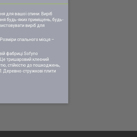
ня для вашої спини. Виріб
ння будь-яких приміщень, будь-
ристовувати виріб для
 Розміри спального місця –
вій фабриці Sofyno
. Це тришаровий клеєний
стю, стійкістю до пошкоджень,
СП. Деревно-стружкові плити