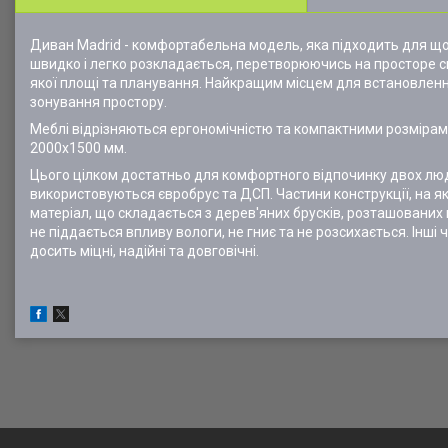
Диван Madrid - комфортабельна модель, яка підходить для щоде
швидко і легко розкладається, перетворюючись на просторе с
якої площі та планування. Найкращим місцем для встановленн
зонування простору.
Меблі відрізняються ергономічністю та компактними розмірами
2000х1500 мм.
Цього цілком достатньо для комфортного відпочинку двох люд
використовуються євробрус та ДСП. Частини конструкції, на 
матеріал, що складається з дерев'яних брусків, розташованих 
не піддається впливу вологи, не гниє та не розсихається. Інш
досить міцні, надійні та довговічні.