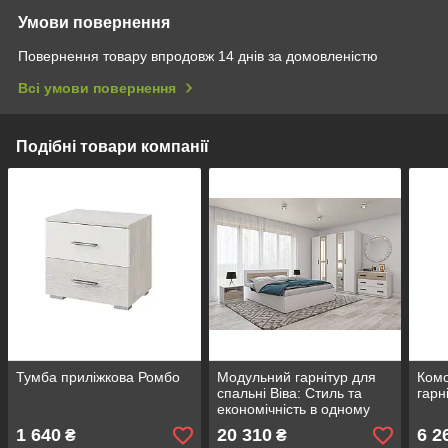
Умови повернення
Повернення товару впродовж 14 днів за домовленістю
Всі умови повернення
Подібні товари компанії
Тумба приліжкова Ромбо
Модульний гарнітур для
Комо
спальні Віва: Стиль та
гарн
економічність в одному
наборі
1 640
20 310
6 2
₴
₴