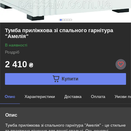
Тумба приліжкова зі спального гарнітура
"Амелія"
В наявності
Роздріб
2 410
₴
Купити
Опис
Характеристики
Доставка
Оплата
Умови п
Опис
Тумба приліжкова зі спального гарнітура "Амелія" - це стильне
та практичне рішення для вашої спальні. Ось основні