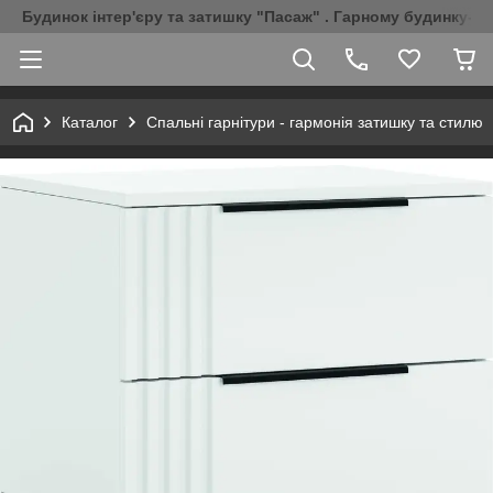
Будинок інтер'єру та затишку "Пасаж" . Гарному будинку-Г
Каталог
Спальні гарнітури - гармонія затишку та стилю