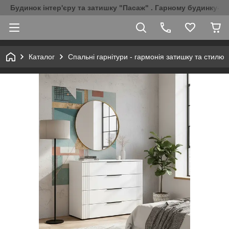
Будинок інтер'єру та затишку "Пасаж" . Гарному будинку-Г
Каталог
Спальні гарнітури - гармонія затишку та стилю