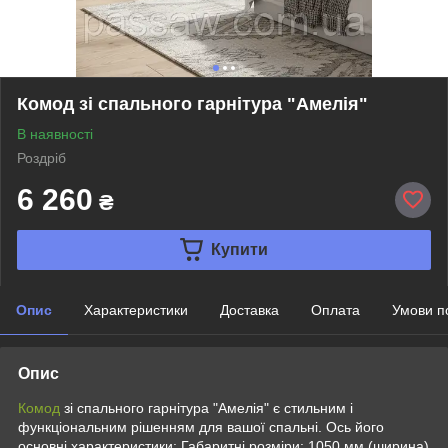
Комод зі спального гарнітура "Амелія"
В наявності
Роздріб
6 260
₴
Купити
Опис
Характеристики
Доставка
Оплата
Умови п
Опис
Комод
зі спального гарнітура "Амелія" є стильним і
функціональним рішенням для вашої спальні. Ось його
основні характеристики: Габаритні розміри: 1050 мм (ширина)