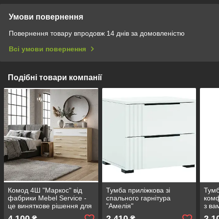
Умови повернення
Повернення товару впродовж 14 днів за домовленістю
Всі умови повернення
Подібні товари компанії
Комод 4Ш "Маркос" від
Тумба приліжкова зі
Тумб
фабрики Mebel Service -
спального гарнітура
комф
це виняткове рішення для
"Амелія"
з ва
вашої спальної кімнати
4 100
2 410
2 1
₴
₴