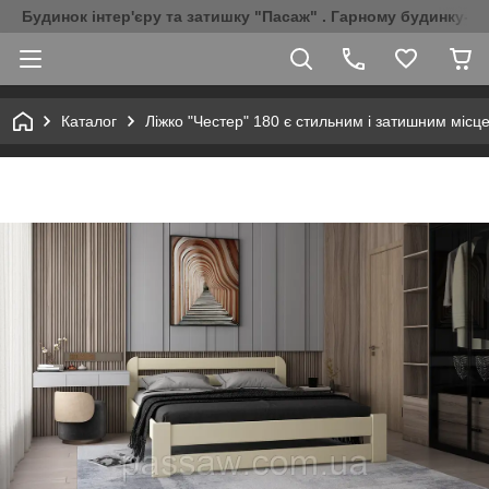
Будинок інтер'єру та затишку "Пасаж" . Гарному будинку-Г
Каталог
Ліжко "Честер" 180 є стильним і затишним місц