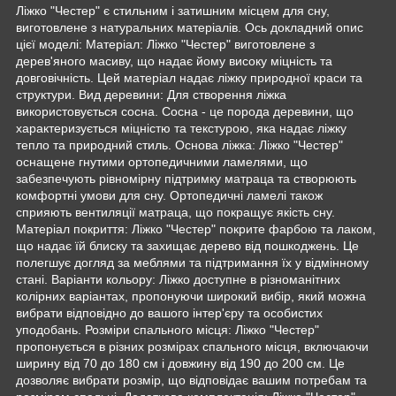
Ліжко "Честер" є стильним і затишним місцем для сну,
виготовлене з натуральних матеріалів. Ось докладний опис
цієї моделі: Матеріал: Ліжко "Честер" виготовлене з
дерев'яного масиву, що надає йому високу міцність та
довговічність. Цей матеріал надає ліжку природної краси та
структури. Вид деревини: Для створення ліжка
використовується сосна. Сосна - це порода деревини, що
характеризується міцністю та текстурою, яка надає ліжку
тепло та природний стиль. Основа ліжка: Ліжко "Честер"
оснащене гнутими ортопедичними ламелями, що
забезпечують рівномірну підтримку матраца та створюють
комфортні умови для сну. Ортопедичні ламелі також
сприяють вентиляції матраца, що покращує якість сну.
Матеріал покриття: Ліжко "Честер" покрите фарбою та лаком,
що надає їй блиску та захищає дерево від пошкоджень. Це
полегшує догляд за меблями та підтримання їх у відмінному
стані. Варіанти кольору: Ліжко доступне в різноманітних
колірних варіантах, пропонуючи широкий вибір, який можна
вибрати відповідно до вашого інтер'єру та особистих
уподобань. Розміри спального місця: Ліжко "Честер"
пропонується в різних розмірах спального місця, включаючи
ширину від 70 до 180 см і довжину від 190 до 200 см. Це
дозволяє вибрати розмір, що відповідає вашим потребам та