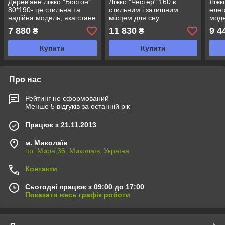
Дерев'яне ліжко "Бостон"
Ліжко "Честер" 160 є
Ліжк
80*190- це стильна та
стильним і затишним
елег
надійна модель, яка стане
місцем для сну
мод
затишним центром будь-
7 880
11 830
9 4
₴
₴
якої спальні
Купити
Купити
Про нас
Рейтинг не сформований
Менше 5 відгуків за останній рік
Працює з 21.11.2013
м. Миколаїв
пр. Мира,36, Миколаїв, Україна
Контакти
Сьогодні працює з 09:00 до 17:00
Показати весь графік роботи