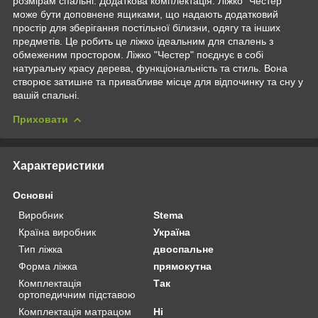
розмірам спальні. Додаткова комплектація: Ліжко "Честер"
може бути доповнене ящиками, що надають додатковий
простір для зберігання постільної білизни, одягу та інших
предметів. Це робить це ліжко ідеальним для спалень з
обмеженим простором. Ліжко "Честер" поєднує в собі
натуральну красу дерева, функціональність та стиль. Вона
створює затишне та привабливе місце для відпочинку та сну у
вашій спальні.
Приховати
Характеристики
Основні
Виробник
Stema
Країна виробник
Україна
Тип ліжка
двоспальне
Форма ліжка
прямокутна
Комплектація
Так
ортопедичним підставою
Комплектація матрацом
Ні