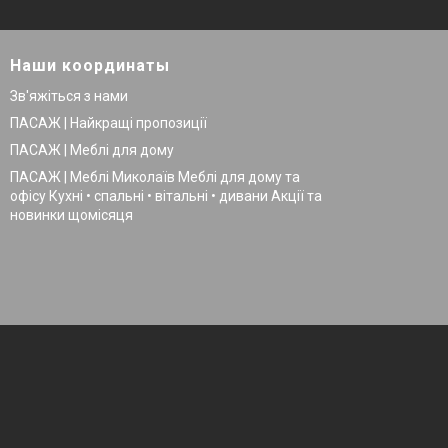
Наши координаты
Зв'яжіться з нами
ПАСАЖ | Найкращі пропозиції
ПАСАЖ | Меблі для дому
ПАСАЖ | Меблі Миколаїв Меблі для дому та
офісу Кухні • спальні • вітальні • дивани Акції та
новинки щомісяця