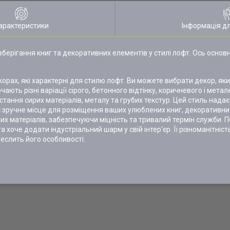
арактеристики
Інформація д
берігання книг та декоративних елементів у стилі лофт. Ось основні
екорах, які характерні для стилю лофт. Ви можете вибрати декор, як
ають різні варіації сірого, бетонного відтінку, коричневого і мета
ання сирих матеріалів, металу та грубих текстур. Цей стиль надає і
є зручне місце для розміщення ваших улюблених книг, декоративних
сних матеріалів, забезпечуючи міцність та тривалий термін служби. П
а хоче додати індустріальний шарм у свій інтер'єр. Її різноманітніс
реслить його особливості.