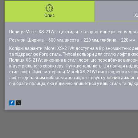
Опис
Х
Полиця Moreli XS-21Wt - це стильне та практичне рішення для з
Розміри: Ширина – 600 мм, висота – 220 мм, глибина – 220 мм.
Колірні варіанти: Moreli XS-21Wt доступна в 8 різноманітних д
та підкреслює його стиль. Типові кольори для стилю лофт включ
Полиця XS-21Wt виконана в стилі лофт, що передбачає використ
індустріального характеру. Функціональність: Ця полиця нада
стилі лофт. Якісні матеріали: Moreli XS-21Wt виготовлена з які
лофт є ідеальним вибором для тих, хто цінує сучасний дизайн т
підібрати полицю, яка відмінно впишеться у ваш стиль та підк