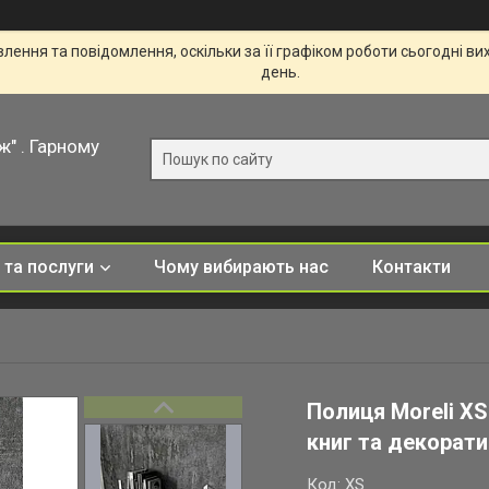
ення та повідомлення, оскільки за її графіком роботи сьогодні в
день.
ж" . Гарному
 та послуги
Чому вибирають нас
Контакти
Полиця Moreli XS
книг та декорати
Код:
XS