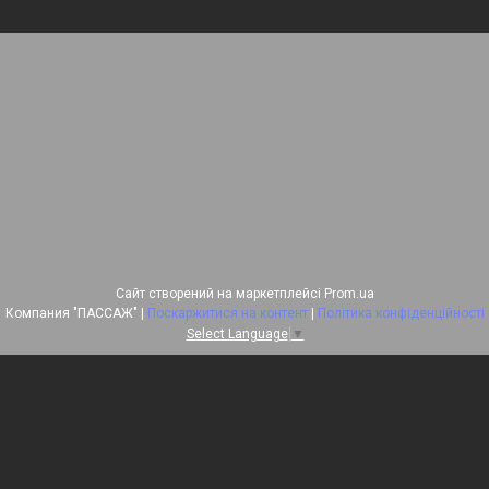
Сайт створений на маркетплейсі
Prom.ua
Компания "ПАССАЖ" |
Поскаржитися на контент
|
Політика конфіденційності
Select Language
▼