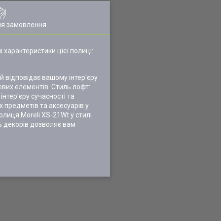
ля замовлення
 характеристики цієї полиці:
ий відповідає вашому інтер'єру
левих елементів. Стиль лофт:
нтер'єру сучасності та
 предметів та аксесуарів у
олиця Moreli XS-21Wt у стилі
ть декорів дозволяє вам