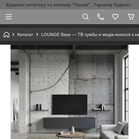
Будинок інтер'єру та затишку "Пасаж" . Гарному будинку-Г
Каталог
LOUNGE Base — ТВ-тумбы и медіа-консолі з х