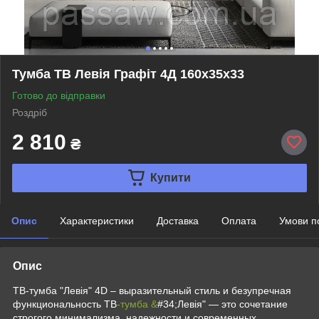
Тумба ТВ Левія Графіт 4Д 160х35х33
Готово до відправки
Роздріб
2 810
₴
Купити
Опис
Характеристики
Доставка
Оплата
Умови п
Опис
ТВ-тумба "Левія" 4D – выразительный стиль и безупречная
функциональность ТВ
-тумба &
#34;Левія" — это сочетание
строгого минимализма, надежности и современных