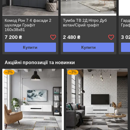
Комод Рон 7 4 фасади 2
Тумба ТВ 2Д Нітро Дуб
Гард
шухляди Графіт
вотан/Сірий графіт
Граф
160х38х81
7 200
2 480
3 0
₴
₴
Купити
Купити
Акційні пропозиції та новинки
–3%
–3%