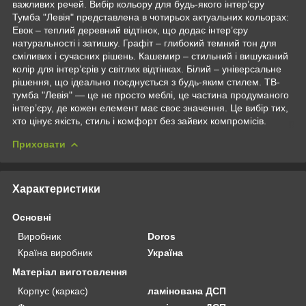
важливих речей. Вибір кольору для будь-якого інтер’єру
Тумба "Левія" представлена в чотирьох актуальних кольорах:
Евок – теплий деревний відтінок, що додає інтер’єру
натуральності і затишку. Графіт – глибокий темний тон для
сміливих і сучасних рішень. Кашемир – стильний і вишуканий
колір для інтер’єрів у світлих відтінках. Білий – універсальне
рішення, що ідеально поєднується з будь-яким стилем. ТВ-
тумба "Левія" — це не просто меблі, це частина продуманого
інтер’єру, де кожен елемент має своє значення. Це вибір тих,
хто цінує якість, стиль і комфорт без зайвих компромісів.
Приховати
Характеристики
Основні
Виробник
Doros
Країна виробник
Україна
Матеріал виготовлення
Корпус (каркас)
ламінована ДСП