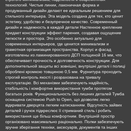
технологий. Чистые линии, лаконичная форма и
продуманный дизайн делают ее идеальным решением для
стильного интерьера. Эта модель создана для тех, кто ценит
эстетику, удобство и безупречное качество. Современный
дизайн и надежность в каждой детали Настенное крепление
придает конструкции эффект парения, создавая ощущение
легкости и простора. Это особенно актуально для
современных интерьеров, где ценится минимализм и
грамотная организация пространства. Корпус и фасад
изготовлены из ламинированного ДСП толщиной 16 мм, что
обеспечивает прочность и долговечность конструкции. Для
дополнительной защиты всі зовнішні, внутрішні деталі і полиці
оброблені кромкою товщиною 0,5 мм. Фурнитура проходить
строгий контроль якості і розрахована на тривалу
експлуатацію. Всі механізми забезпечують надійність,
стабільність і комфортне використання тумби протягом
багатьох років. Функциональность без лишних деталей Тумба
оснащена системою Push to Open, що дозволяє легко
відкривати дверцята легким натисканням. Відсутність зайвих
деталей і ручок підкреслює її стриманий стиль і робить
використання ще більш комфортним. Внутрішній простір
організовано максимально раціонально. Полки забезпечують
зручне зберігання техніки, аксесуарів, документів та інших