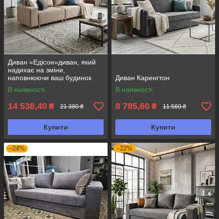
Диван «Едісон»диван, який
надихає на зміни,
наповнюючи ваш будинок
Диван Каренгтон
затишком, стилем та новим
В наявності
В наявності
диханням.
14 538,40
8 785,60
₴
₴
21 380 ₴
11 560 ₴
Купити
Купити
–24%
–22%