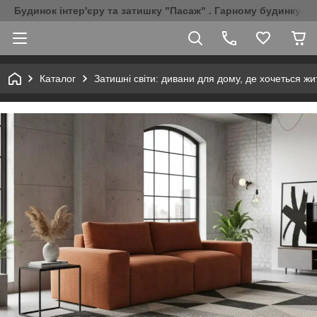
Будинок інтер'єру та затишку "Пасаж" . Гарному будинку-Г
Каталог
Затишні світи: дивани для дому, де хочеться жи