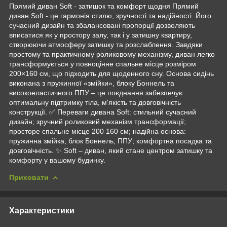
Прямий диван Soft - затишок та комфорт щодня Прямий
диван Soft - це гармонія стилю, зручності та надійності. Його
сучасний дизайн та збалансовані пропорції дозволяють
вписатися як у простору залу, так і у затишну квартиру,
створюючи атмосферу затишку та розслаблення. Завдяки
простому та практичному роликовому механізму, диван легко
трансформується у повноцінне спальне місце розміром
200×160 см, що підходить для щоденного сну. Основа сидінь
виконана з пружинної «змійки», блоку Боннель та
високоеластичного ППУ – це поєднання забезпечує
оптимальну підтримку тіла, м'якість та довговічність
конструкції. ✅ Переваги дивана Soft: стильний сучасний
дизайн; зручний роликовий механізм трансформації;
просторе спальне місце 200 160 см; надійна основа:
пружинна змійка, блок Боннель, ППУ; комфортна посадка та
довговічність. ✨ Soft – диван, який стане центром затишку та
комфорту у вашому будинку.
Приховати
Характеристики