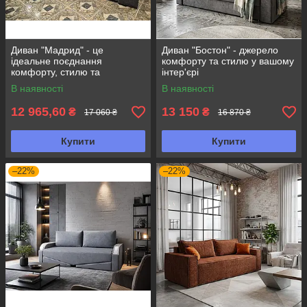
Диван "Мадрид" - це
Диван "Бостон" - джерело
ідеальне поєднання
комфорту та стилю у вашому
комфорту, стилю та
інтер'єрі
функціональності
В наявності
В наявності
12 965,60
13 150
₴
₴
17 060 ₴
16 870 ₴
Купити
Купити
–22%
–22%