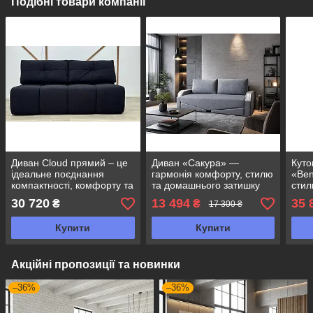
Подібні товари компанії
Диван Cloud прямий – це
Диван «Сакура» —
Куто
ідеальне поєднання
гармонія комфорту, стилю
«Ben
компактності, комфорту та
та домашнього затишку
стил
сучасного дизайну.
в од
30 720
13 494
35 
₴
₴
17 300 ₴
Купити
Купити
Акційні пропозиції та новинки
–36%
–36%