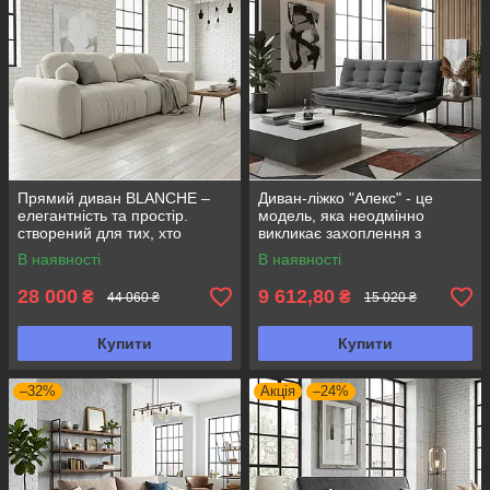
Прямий диван BLANCHE –
Диван-ліжко "Алекс" - це
елегантність та простір.
модель, яка неодмінно
створений для тих, хто
викликає захоплення з
вибирає бездоганний
першого погляду.
В наявності
В наявності
комфорт та сучасний стиль.
28 000
9 612,80
₴
₴
44 060 ₴
15 020 ₴
Купити
Купити
–32%
Акція
–24%