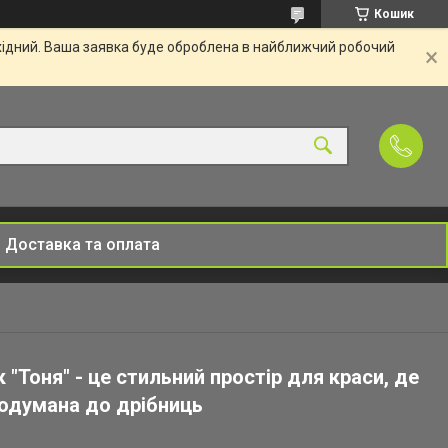
Кошик
ихідний. Ваша заявка буде оброблена в найближчий робочий
Доставка та оплата
 "Тоня" - це стильний простір для краси, де
одумана до дрібниць