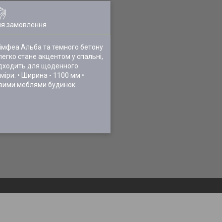
ля замовлення
Німфеа Альба та темного бетону
легко стане акцентом у спальні,
підходить для щоденного
міри: • Ширина - 1100 мм •
новими меблями будинок