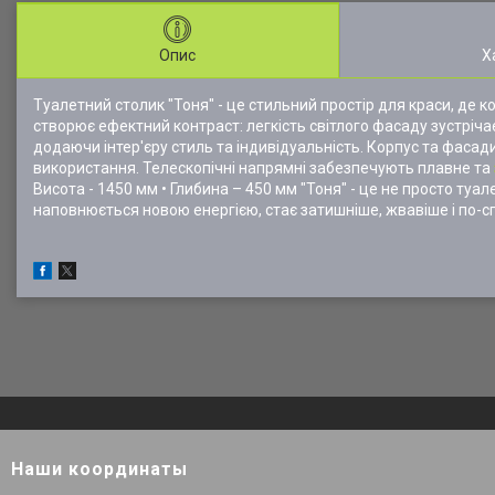
Опис
Х
Туалетний столик "Тоня" - це стильний простір для краси, де
створює ефектний контраст: легкість світлого фасаду зустріча
додаючи інтер'єру стиль та індивідуальність. Корпус та фасад
використання. Телескопічні напрямні забезпечують плавне та
Висота - 1450 мм • Глибина – 450 мм "Тоня" - це не просто ту
наповнюється новою енергією, стає затишніше, жвавіше і по
Наши координаты