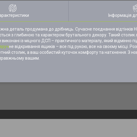
арактеристики
Інформація д
 кожна деталь продумана до дрібниць. Сучасне поєднання відтінків 
ється з глибиною та характером брутального декору. Такий столик 
и виконані із міцного ДСП – практичного матеріалу, який відмінно 
зруч
не відкривання ящиків – все під рукою, все на своєму місці. Роз
алетний столик, а ваш особистий куточок комфорту та натхнення. З 
-справжньому вашим.