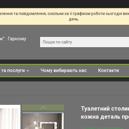
ення та повідомлення, оскільки за її графіком роботи сьогодні в
день.
ж" . Гарному
 та послуги
Чому вибирають нас
Контакти
Туалетний столик
кожна деталь пр
Готово до відправки