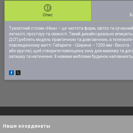
Опис
Х
Туалетний столик «Ніка» – це чистота форм, світло та сучасний
легкості, простору та свіжості. Такий дизайн ідеально впишеть
ДСП роблять модель практичною та довговічною, а телескопіч
повсякденному житті. Габарити: • Ширина – 1200 мм • Висота - 
або кругле), щоб створити повноцінну зону для макіяжу та догл
затишку та натхнення. З новими меблями будинок наповнюєтьс
Наши координаты