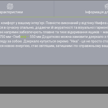
арактеристики
Інформація д
 комфорт у вашому інтер'єрі. Повністю виконаний у відтінку Німфеа 
ся в сучасну спальню, додаючи їй акуратності та візуальної гармоні
ні напрямні забезпечують плавне та тихе відкривання ящиків – ма
750 мм • Глиб
ина –
550 мм Додатково можна замовити дзеркало з п
яду за собою. Дзеркало купується окремо. "Ніка" - це не просто ст
я новою енергією, стає світлішим, затишним і по-справжньому ва