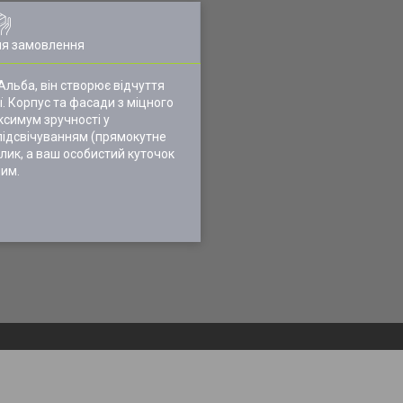
ля замовлення
Альба, він створює відчуття
ї. Корпус та фасади з міцного
ксимум зручності у
ідсвічуванням (прямокутне
олик, а ваш особистий куточок
шим.