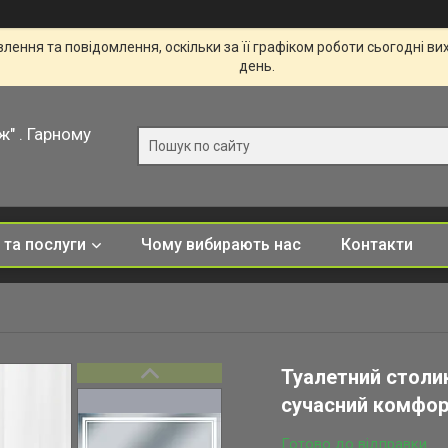
ення та повідомлення, оскільки за її графіком роботи сьогодні в
день.
ж" . Гарному
 та послуги
Чому вибирають нас
Контакти
Туалетний столик
сучасний комфорт
Готово до відправки