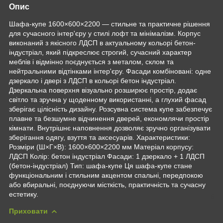
Опис
Шафа-купе 1600×600×2200 — стильне та практичне рішення
для сучасного інтер'єру у стилі лофт та мінімалізм. Корпус
виконаний з якісного ЛДСП в актуальному кольорі бетон-
індустріал, який підкреслює строгий, сучасний характер
меблів і відмінно поєднується з металом, склом та
нейтральними відтінками інтер'єру. Фасади комбіновані: одне
дзеркало і двері з ЛДСП в кольорі бетон індустріал.
Дзеркальна поверхня візуально розширює простір, додає
світло та зручна у щоденному використанні, а глухий фасад
зберігає цілісність дизайну. Розсувна система купе забезпечує
плавне та безшумне відчинення дверей, економлячи простір
кімнати. Внутрішнє наповнення дозволяє зручно організувати
зберігання одягу, взуття та аксесуарів. Характеристики:
Розміри (Ш×Г×В): 1600×600×2200 мм Матеріал корпусу:
ЛДСП Колір: бетон індустріал Фасади: 1 дзеркало + 1 ЛДСП
(бетон-індустріал) Тип: шафа-купе Ця шафа-купе стане
функціональним і стильним акцентом спальні, передпокою
або вбиральні, поєднуючи місткість, практичність та сучасну
естетику.
Приховати