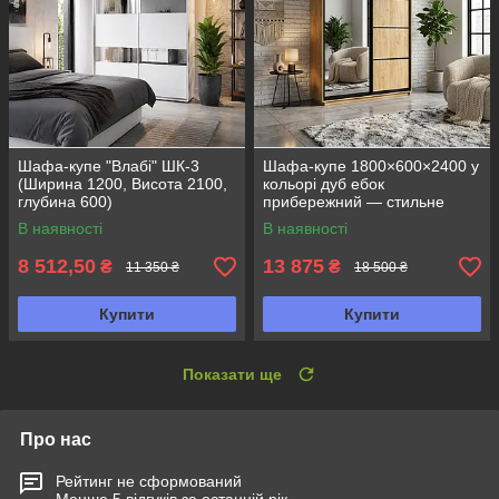
Шафа-купе "Влабі" ШК-3
Шафа-купе 1800×600×2400 у
(Ширина 1200, Висота 2100,
кольорі дуб ебок
глубина 600)
прибережний — стильне
рішення для сучасного
В наявності
В наявності
інтер’єру
8 512,50
13 875
₴
₴
11 350 ₴
18 500 ₴
Купити
Купити
Показати ще
Про нас
Рейтинг не сформований