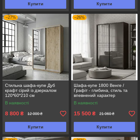
Купити
Купити
–27%
–26%
Стильна шафа-купе Дуб
Шафа-купе 1800 Венге /
крафт сірий із дзеркалом
Графіт - глибина, стиль та
120*60*210 см
впевнений характер
В наявності
В наявності
8 800
15 500
₴
₴
12 000 ₴
21 060 ₴
Купити
Купити