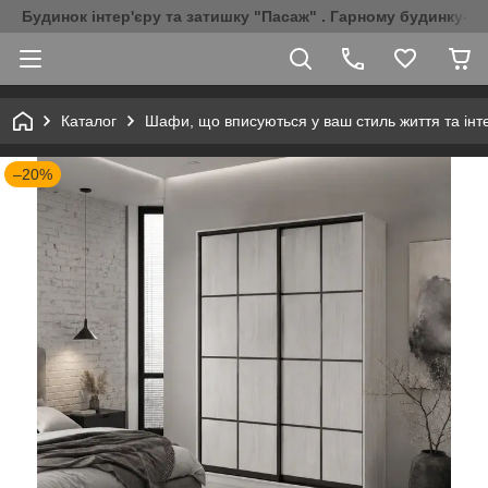
Будинок інтер'єру та затишку "Пасаж" . Гарному будинку-Г
Каталог
Шафи, що вписуються у ваш стиль життя та інт
–20%