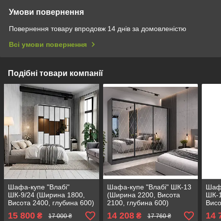
Умови повернення
Повернення товару впродовж 14 днів за домовленістю
Всі умови повернення
Подібні товари компанії
Шафа-купе "Влабі"
Шафа-купе "Влабі" ШК-13
Шафа
ШК-9/24 (Ширина 1800,
(Ширина 2200, Висота
ШК-1
Висота 2400, глубина 600)
2100, глубина 600)
Висо
15 800
14 208
14 
₴
₴
17 000 ₴
17 760 ₴