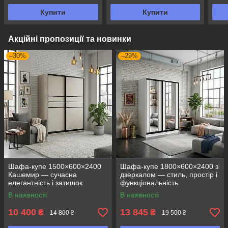
Купити
Купити
Акційні пропозиції та новинки
–30%
–29%
Шафа-купе 1500×600×2400
Шафа-купе 1800×600×2400 з
Кашемир — сучасна
дзеркалом — стиль, простір і
елегантність і затишок
функціональність
В наявності
В наявності
10 400
13 845
₴
₴
14 800 ₴
19 500 ₴