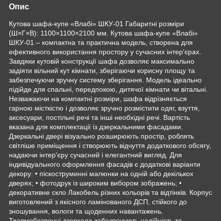
Опис
Кутова шафа-купе «Влабі» ШКУ-01 Габаритні розміри
(Ш×Г×В): 1100×1100×2100 мм. Кутова шафа-купе «Влабі»
ШКУ-01 – компактна та практична модель, створена для
ефективного використання простору у сучасних інтер'єрах.
Завдяки кутовій конструкції шафа дозволяє максимально
задіяти вільний кут кімнати, зберігаючи корисну площу та
забезпечуючи зручну систему зберігання. Модель ідеально
підійде для спальні, передпокою, дитячої кімнати чи вітальні.
Незважаючи на компактні розміри, шафа відрізняється
гарною місткістю і дозволяє зручно розмістити одяг, взуття,
аксесуари, постільні речі та інші необхідні речі. Вартість
вказана для комплектації із дзеркальними фасадами.
Дзеркальні двері візуально розширюють простір, роблять
світліше приміщення і створюють відчуття додаткового обсягу,
надаючи інтер'єру сучасний і елегантний вигляд. Для
індивідуального оформлення фасадів є додаткові варіанти
декору: • піскоструминні малюнки на одній або декількох
дверях; • фотодрук із широким вибором зображень; •
декоративне скло Лакобель різних кольорів та відтінків. Корпус
виготовлений з якісного ламінованого ДСП, стійкого до
зношування, вологи та щоденних навантажень.
Травмобезпечні дзеркала забезпечують надійність та