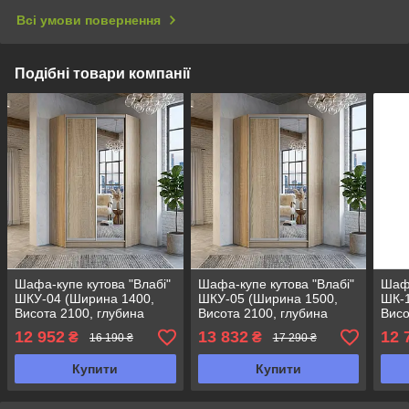
Всі умови повернення
Подібні товари компанії
Шафа-купе кутова "Влабі"
Шафа-купе кутова "Влабі"
Шафа
ШКУ-04 (Ширина 1400,
ШКУ-05 (Ширина 1500,
ШК-1
Висота 2100, глубина
Висота 2100, глубина
Висо
1400)
1500)
12 952
13 832
12 
₴
₴
16 190 ₴
17 290 ₴
Купити
Купити