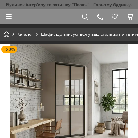
Будинок інтер'єру та затишку "Пасаж" . Гарному будинку-Г
Каталог
Шафи, що вписуються у ваш стиль життя та інт
–20%