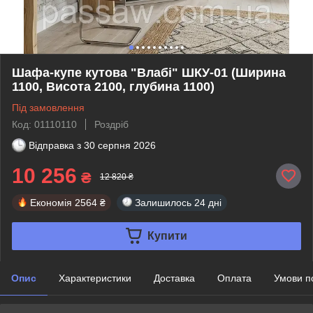
Шафа-купе кутова "Влабі" ШКУ-01 (Ширина
1100, Висота 2100, глубина 1100)
Під замовлення
Код: 01110110
Роздріб
Відправка з
30 серпня 2026
10 256
₴
12 820 ₴
Економія
2564 ₴
Залишилось
24 дні
Купити
Опис
Характеристики
Доставка
Оплата
Умови п