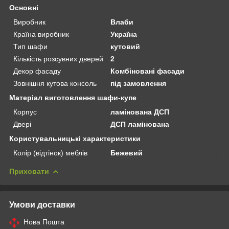
Основні
Виробник
Влаби
Країна виробник
Україна
Тип шафи
кутовий
Кількість розсувних дверей
2
Декор фасаду
Комбіновані фасади
Зовнішня кутова консоль
під замовлення
Матеріал виготовлення шафи-купе
Корпус
ламінована ДСП
Двері
ДСП ламінована
Користувальницькі характеристики
Колір (відтінок) меблів
Бежевий
Приховати
Умови доставки
Нова Пошта