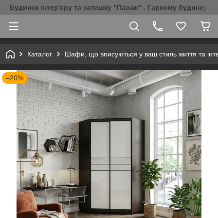
Будинок інтер'єру та затишку "Пасаж" . Гарному будинку-Г
Каталог
Шафи, що вписуються у ваш стиль життя та інт
–20%