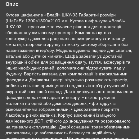
Опис
Кутова шафа-купе «Влабі» ШКУ-03 Габаритні розміри
(Ш×Г×В): 1300×1300×2100 мм. Кутова шафа-купе «Влабі»
ШКУ-03 — практичне та сучасне рішення для організації
зберігання у житловому просторі. Компактна кутова
конструкція дозволяє раціонально використовувати площу
кімнати, створюючи зручну та містку систему зберігання без
навантаження інтер'єру. Модель відмінно підійде для спальні,
вітальні або дитячої кімнати. Шафа забезпечує достатній
внутрішній об'єм для розміщення одягу, взуття, аксесуарів та
інших необхідних речей, допомагаючи підтримувати лад у
будинку. Вартість вказана для комплектації із дзеркальними
фасадами. Дзеркальні двері візуально розширюють простір,
роблять світліше приміщення і надають інтер'єру сучасний і
акуратний зовнішній вигляд. Для індивідуального оформлення
фасадів є додаткові варіанти декору: • піскоструминні
малюнки на одній або декількох дверях; • фотодрук із
різноманітними зображеннями; • Декоративне покриття
Лакобель різних відтінків. Корпус виконаний із міцного
ламінованого ДСП, стійкого до зношування та розрахованого
на тривалу експлуатацію. Двері оснащені травмобезпечними
дзеркалами, що забезпечують безпеку та надійність у
повсякденному використанні. Ми пропонуємо виготовлення