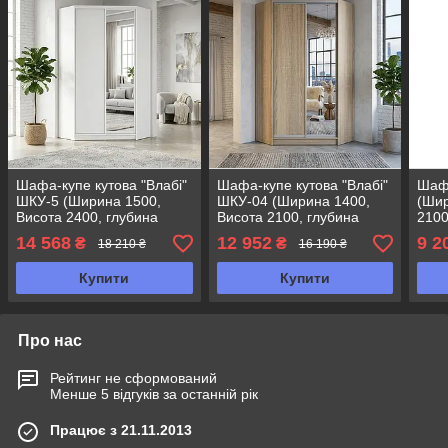
Шафа-купе кутова "Влабі"
Шафа-купе кутова "Влабі"
Шафа
ШКУ-5 (Ширина 1500,
ШКУ-04 (Ширина 1400,
(Шир
Висота 2400, глубина
Висота 2100, глубина
2100
1500)
1400)
14 568
12 952
9 2
₴
₴
18 210 ₴
16 190 ₴
Купити
Купити
Про нас
Рейтинг не сформований
Менше 5 відгуків за останній рік
Працює з 21.11.2013