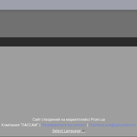
Сайт створений на маркетплейсі
Prom.ua
Компания "ПАССАЖ" |
Поскаржитися на контент
|
Політика конфіденційності
Select Language
▼