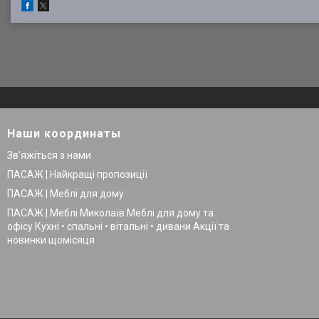
Наши координаты
Зв'яжіться з нами
ПАСАЖ | Найкращі пропозиції
ПАСАЖ | Меблі для дому
ПАСАЖ | Меблі Миколаїв Меблі для дому та
офісу Кухні • спальні • вітальні • дивани Акції та
новинки щомісяця