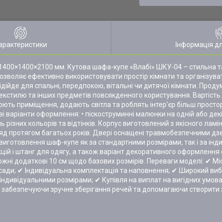
арактеристики
Інформація д
 1400×1400×2100 мм. Кутова шафа-купе «Влабі» ШКУ-04 – стильна 
а дозволяє ефективно використовувати простір кімнати та організува
дійде для спальні, передпокою, вітальні чи дитячої кімнати. Проду
екстилю та інших предметів повсякденного користування. Вартість 
ть приміщення, додають світла та роблять інтер'єр більш просто
 варіанти оформлення: • піскоструминні малюнки на одній або декі
ізних кольорів та відтінків. Корпус виготовлений з якісного ламі
ляд протягом багатьох років. Двері оснащені травмобезпечними д
 виготовлення шаф-купе як за стандартними розмірами, так і за ін
цій і штанг для одягу, а також варіант декоративного оформлення
ожні додаткові 10 см щодо базових розмірів. Переваги моделі: ✔ Мі
ади; ✔ Індивідуальна комплектація та наповнення; ✔ Широкий вибір
 індивідуальними розмірами; ✔ Купівля на виплат на вигідних умов
 забезпечуючи зручне зберігання речей та допомагаючи створити 