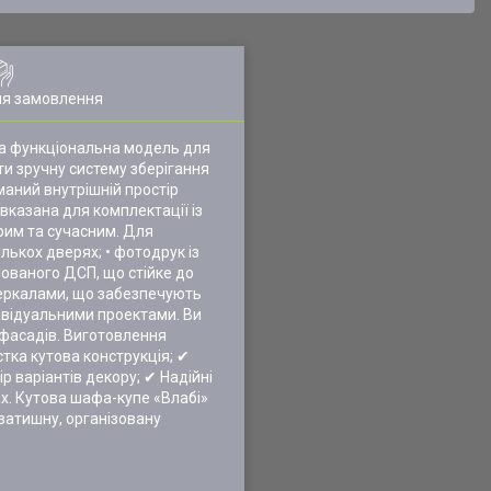
ля замовлення
та функціональна модель для
ти зручну систему зберігання
маний внутрішній простір
вказана для комплектації із
рим та сучасним. Для
лькох дверях; • фотодрук із
нованого ДСП, що стійке до
зеркалами, що забезпечують
дивідуальними проектами. Ви
 фасадів. Виготовлення
стка кутова конструкція; ✔
 варіантів декору; ✔ Надійні
ах. Кутова шафа-купе «Влабі»
затишну, організовану