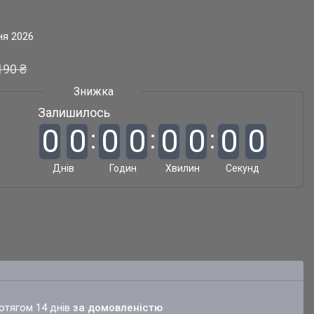
ня 2026
190 ₴
Залишилось
0
0
0
0
0
0
0
0
Днів
Годин
Хвилин
Секунд
ротягом 14 днів
за домовленістю