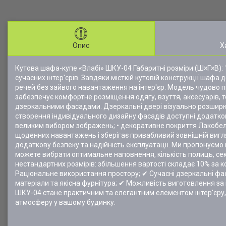
Опис
Х
Кутова шафа-купе «Влабі» ШКУ-04 Габаритні розміри (Ш×Г×В):
сучасних інтер'єрів. Завдяки місткій кутовій конструкції шаф
речей без зайвого навантаження на інтер'єр. Модель чудово пі
забезпечує комфортне розміщення одягу, взуття, аксесуарів, т
дзеркальними фасадами. Дзеркальні двері візуально розширюю
створення індивідуального дизайну фасадів доступні додаткові
великим вибором зображень; • декоративне покриття Лакобель р
щоденних навантажень і зберігає привабливий зовнішній виг
додаткову безпеку та надійність експлуатації. Ми пропонуємо
можете вибрати оптимальне наповнення, кількість полиць, сек
нестандартних розмірів: збільшення вартості складає 10% за к
Раціональне використання простору; ✔ Сучасні дзеркальні фас
матеріали та якісна фурнітура; ✔ Можливість виготовлення за
ШКУ-04 стане практичним та елегантним елементом інтер'єру,
атмосферу у вашому будинку.