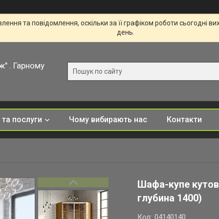
ення та повідомлення, оскільки за її графіком роботи сьогодні в
день.
ж" . Гарному
 та послуги
Чому вибирають нас
Контакти
Шафа-купе кутова
глубина 1400)
Код:
04140140