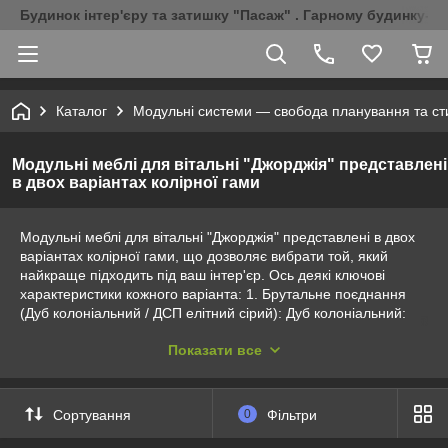
Будинок інтер'єру та затишку "Пасаж" . Гарному будинку-Г
Каталог
Модульні системи — свобода планування та ст
Модульні меблі для вітальні "Джорджія" представлені
в двох варіантах колірної гами
Модульні меблі для вітальні "Джорджія" представлені в двох
варіантах колірної гами, що дозволяє вибрати той, який
найкраще підходить під ваш інтер'єр. Ось деякі ключові
характеристики кожного варіанта: 1. Брутальне поєднання
(Дуб колоніальний / ДСП елітний сірий): Дуб колоніальний:
Цей темний відтінок корпусу надає меблям елегантного і
Показати все
стильного вигляду. Це також надає кімнаті агресивного
характеру і теплоти. ДСП елітний сірий: Елегантний сірий
відтінок доповнює дуб колоніальний та створює
збалансований та сучасний дизайн. 2. Благородний світлий
Сортування
0
Фільтри
(Андерсон пайн/ДСП у стилі прованс): Андерсон пайн:
Світлий відтінок дерева створює простору та світлу