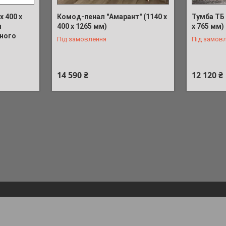
x 400 x
Комод-пенал "Амарант" (1140 x
Тумба ТБ 
я
400 x 1265 мм)
x 765 мм)
сного
Під замовлення
Під замов
14 590 ₴
12 120 ₴