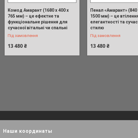
Комод Амарант (1680 x 400 x
Пенал «Амарант» (840 
765 мм) – це ефектне та
1500 мм) – це втіленн
функціональне рішення для
елегантності та суча
сучасної вітальні чи спальні
стилю
Під замовлення
Під замовлення
13 480 ₴
13 480 ₴
Наши координаты