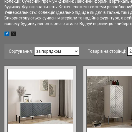
колекції: Сучасний преміум-дизайн: Лаконічні форми, вертикаль
будинку. Функціональність: Кожен елемент системи розроблений 
Універсальність: Колекція ідеально підійде як для вітальні, так і
Використовуються сучасні матеріали та надійна фурнітура, а рейк
вашому будинку неповторного стилю. Відчуйте різницю - виберіть