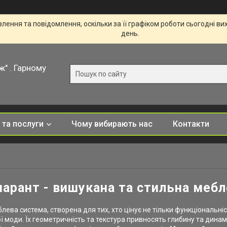
ення та повідомлення, оскільки за її графіком роботи сьогодні в
день.
ж" . Гарному
 та послуги
Чому вибирають нас
Контакти
арант - вишукана та стильна меб
ва система, створена для тих, хто цінує не тільки функціональніст
ї моди. Їх геометричність та текстура привносять глибину та динамі