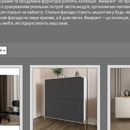
ні рейки та продумана фурнітура роблять колекцію "Амарант" не п
з урахуванням реальних потреб: місткі модулі, ергономічне наповн
 для спальні чи кабінету. Стильні фасади стануть акцентом у будь-яком
ові фасади не лише красиві, а й довговічні. Амарант – це колекція,
 меблі, які підкреслюють ваш смак.