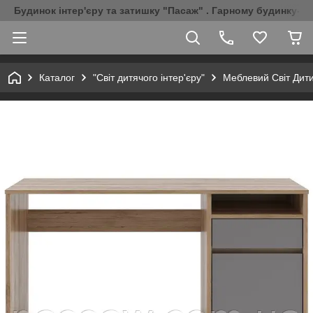
Будинок інтер'єру та затишку "Пасаж" . Гарному будинку-Г
Каталог
"Світ дитячого інтер'єру"
Меблевий Світ Дити