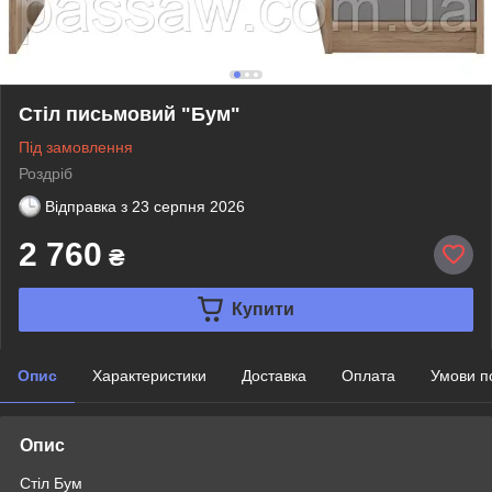
Стіл письмовий "Бум"
Під замовлення
Роздріб
Відправка з
23 серпня 2026
2 760
₴
Купити
Опис
Характеристики
Доставка
Оплата
Умови п
Опис
Стіл Бум