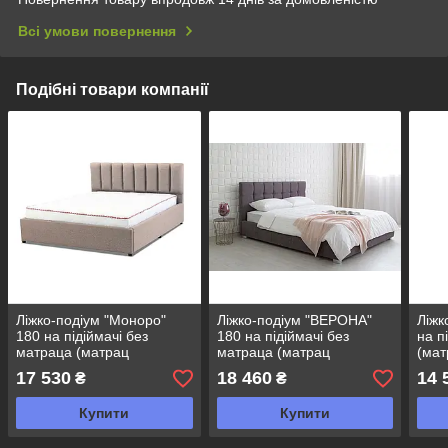
Всі умови повернення
Подібні товари компанії
Ліжко-подіум "Моноро"
Ліжко-подіум "ВЕРОНА"
Ліжк
180 на підіймачі без
180 на підіймачі без
на п
матраца (матрац
матраца (матрац
(мат
купується додатково на
купується додатково на
дода
17 530
18 460
14 
₴
₴
вибір)
вибір);
Купити
Купити