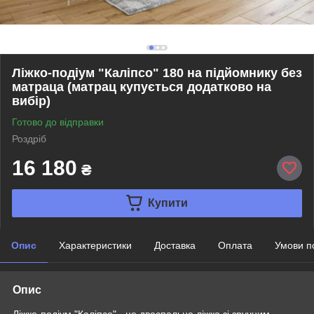
Ліжко-подіум "Каліпсо" 180 на підйомнику без
матраца (матрац купується додатково на
вибір)
Готово до відправки
Роздріб
16 180
₴
Купити
Опис
Характеристики
Доставка
Оплата
Умови п
Опис
Ліжко-подіум "Каліпсо" - це двоспальне ліжко зі зручним