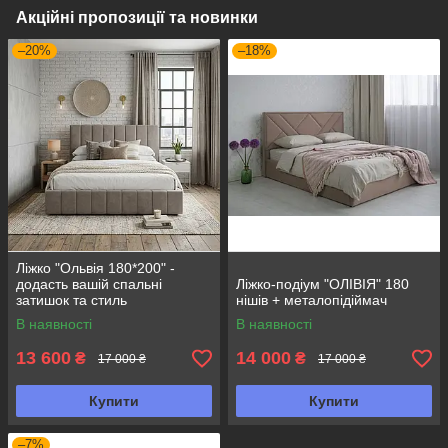
Акційні пропозиції та новинки
–20%
–18%
Ліжко "Ольвія 180*200" -
додасть вашій спальні
Ліжко-подіум "ОЛІВІЯ" 180
затишок та стиль
нішів + металопідіймач
В наявності
В наявності
13 600
14 000
₴
₴
17 000 ₴
17 000 ₴
Купити
Купити
–7%