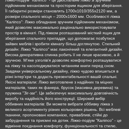
підйомним механізмом та просторим ящиком для зберігання.
Її габаритні розміри становлять 1700х1010/355х2120 мм, а
розміри спального місця – 2000х1600 мм. Особливості ліжка
"Каліпсо": Ліжко обладнане зручним підйомним механізмом,
який дозволяє максимально раціонально використовувати
простір в кімнаті. Під ліжком розташований місткий ящик для
зберігання спального приладдя, що допомагає позбутися
зайвих меблів і зробити кімнату більш доглянутою. Стильний
дизайн: Ліжко "Каліпсо" має лаконічний та елегантний дизайн.
Висока декоративна спинка робить її не лише красивою, а й
зручною. М'яке узголів'я дозволяє комфортно розташуватися
на ліжку та насолоджуватися читанням книги перед сном.
Завдяки універсальному дизайну, ліжко чудово впишеться в
різні інтер'єри та додасть презентабельності вашій спальні.
Якісні матеріали: Ліжко виготовлене з надійних та міцних
матеріалів, таких як фанера, брусок (масивна деревина) та
пружина "Зіг-заг". Це забезпечує максимальну довговічність
виробу та надійність його конструкції. Широкий вибір
оббивних матеріалів: Ви можете вибрати оббивку ліжка з
великого асортименту різних кольорових рішень. Всі меблеві
тканини, пропоновані компанією, привабливі, стійкі до
забруднення та приємні на дотик. Ліжко-подіум "Каліпсо" - це
відмінне поєднання комфорту, функціональності та стилю,