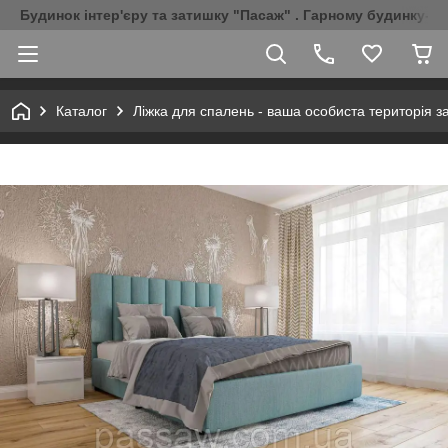
Будинок інтер'єру та затишку "Пасаж" . Гарному будинку-Г
Каталог
Ліжка для спалень - ваша особиста територія з