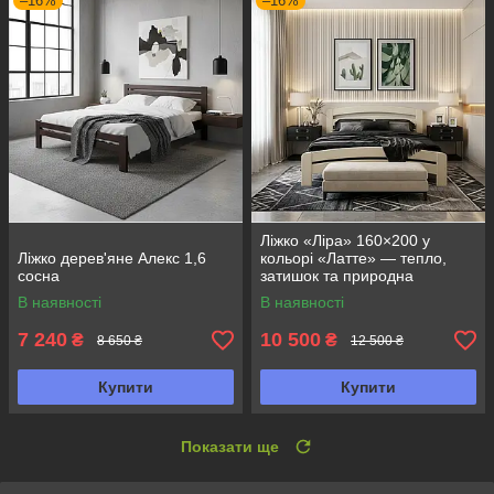
–16%
–16%
Ліжко «Ліра» 160×200 у
Ліжко дерев'яне Алекс 1,6
кольорі «Латте» — тепло,
сосна
затишок та природна
елегантність
В наявності
В наявності
7 240
10 500
₴
₴
8 650 ₴
12 500 ₴
Купити
Купити
Показати ще