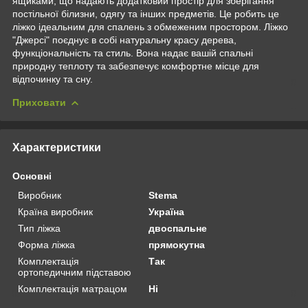
ящиками, що надають додатковий простір для зберігання
постільної білизни, одягу та інших предметів. Це робить це
ліжко ідеальним для спалень з обмеженим простором. Ліжко
"Джерсі" поєднує в собі натуральну красу дерева,
функціональність та стиль. Вона надає вашій спальні
природну теплоту та забезпечує комфортне місце для
відпочинку та сну.
Приховати
Характеристики
Основні
Виробник
Stema
Країна виробник
Україна
Тип ліжка
двоспальне
Форма ліжка
прямокутна
Комплектація
Так
ортопедичним підставою
Комплектація матрацом
Ні