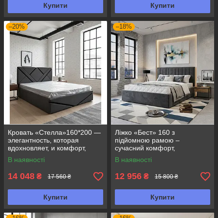
Купити
Купити
–20%
–18%
Кровать «Стелла»160*200 —
Ліжко «Бест» 160 з
элегантность, которая
підйомною рамою –
вдохновляет, и комфорт,
сучасний комфорт,
который ощущается с
практичність та елегантний
В наявності
В наявності
первого взгляда
дизайн
14 048
12 956
₴
₴
17 560 ₴
15 800 ₴
Купити
Купити