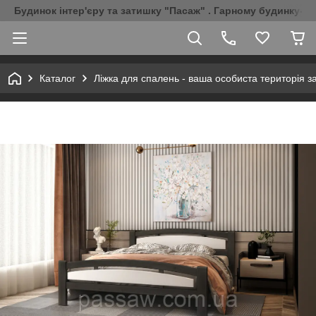
Будинок інтер'єру та затишку "Пасаж" . Гарному будинку-Г
Каталог
Ліжка для спалень - ваша особиста територія з