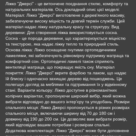
Ліжко "Джерсі" - це витончене поєднання стилю, комфорту та
натуральних матеріалів. Ось докладний опис цієї моделі:
Матеріал: Ліжко "Джерсі" виготовлене з дерев'яного масиву,
забезпечуючи високу міцність та довгий термін служби. Цей
матеріал надає ліжку натуральну красу та структуру. Вид
деревини: Для створення ліжка використовується сосна.
Сосна - це порода деревини, що характеризується міцністю
та текстурою, яка надає ліжку тепло та природний стиль.
Основа ліжка: Ліжко оснащене гнутими ортопедичними
ламелями, які забезпечують рівномірну підтримку матраца та
комфортний сон. Ортопедичні ламелі також сприяють
вентиляції матраца, що покращує якість сну. Матеріал
покриття: Ліжко "Джерсі" вкрите фарбою та лаком, що надає
їй блиску і одночасно захищає дерево від пошкоджень. Це
полегшує догляд за меблями та підтримання їх у відмінному
стані. Варіанти кольору: Ліжко доступне в різноманітних
колірних варіантах, пропонуючи широкий вибір, який можна
вибрати відповідно до вашого інтер'єру та уподобань. Розміри
спального місця: Ліжко Джерсі пропонується в різних розмірах
спального місця, включаючи ширину від 70 до 180 см і
довжину від 190 до 200 см. Це дозволяє вам вибрати розмір,
який відповідає вашим потребам і розмірам спальні.
Додаткова комплектація: Ліжко "Джерсі" може бути доповнене