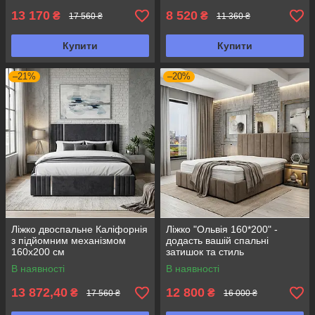
13 170
8 520
₴
₴
17 560 ₴
11 360 ₴
Купити
Купити
–21%
–20%
Ліжко двоспальне Каліфорнія
Ліжко "Ольвія 160*200" -
з підйомним механізмом
додасть вашій спальні
160х200 см
затишок та стиль
В наявності
В наявності
13 872,40
12 800
₴
₴
17 560 ₴
16 000 ₴