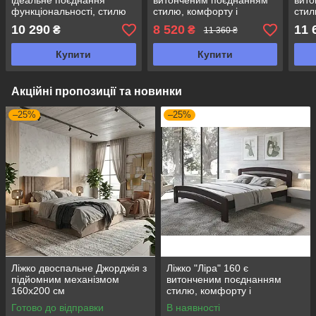
ідеальне поєднання
витонченим поєднанням
вито
функціональності, стилю
стилю, комфорту і
стил
та натуральних матеріалів
натуральних матеріалів
нату
10 290
8 520
11 
₴
₴
11 360 ₴
Купити
Купити
Акційні пропозиції та новинки
–25%
–25%
Ліжко двоспальне Джорджія з
Ліжко "Ліра" 160 є
підйомним механізмом
витонченим поєднанням
160х200 см
стилю, комфорту і
натуральних матеріалів
Готово до відправки
В наявності