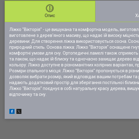
Опис
Х
Ліжко "Вікторія" - це вишукана та комфортна модель, виготовле
виготовлене з дерев'яного масиву, що надає їй високу міцність
деревини: Для створення ліжка використовується сосна. Сосна
природний стиль. Основа ліжка: Ліжко "Вікторія" оснащене г
комфортні умови для сну. Ортопедичні ламелі також сприяють 
та лаком, що надає їй блиску та одночасно захищає дерево від
кольору: Ліжко доступне в різноманітних колірних варіантах, 
Розміри спального місця: Ліжко "Вікторія" пропонується в різн
дозволяє вибрати розмір, який відповідає вашим потребам та
надають додатковий простір для зберігання постільної білизн
Ліжко "Вікторія" поєднує в собі натуральну красу дерева, виш
відпочинку та сну.