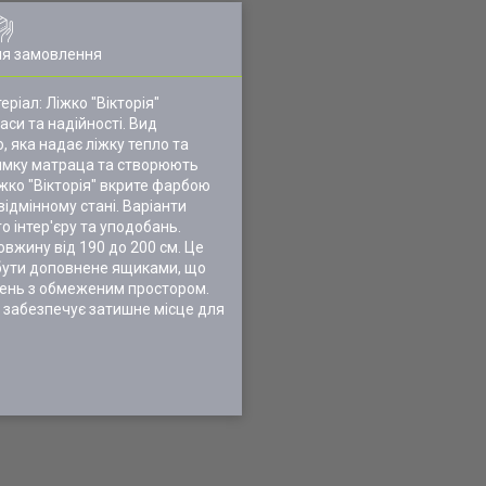
ля замовлення
ріал: Ліжко "Вікторія"
аси та надійності. Вид
 яка надає ліжку тепло та
римку матраца та створюють
жко "Вікторія" вкрите фарбою
ідмінному стані. Варіанти
о інтер'єру та уподобань.
овжину від 190 до 200 см. Це
 бути доповнене ящиками, що
алень з обмеженим простором.
а забезпечує затишне місце для