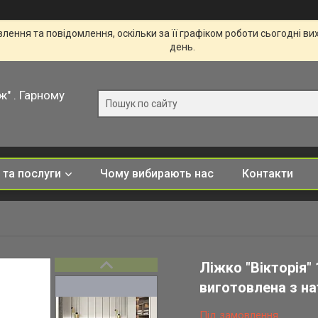
ення та повідомлення, оскільки за її графіком роботи сьогодні в
день.
ж" . Гарному
 та послуги
Чому вибирають нас
Контакти
Ліжко "Вікторія"
виготовлена з на
Під замовлення