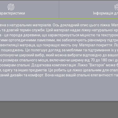
арактеристики
Інформація д
на з натуральних матеріалів. Ось докладний опис цього ліжка: Мате
 та довгий термін служби. Цей матеріал надає ліжку натуральної кр
 - це порода деревини, що характеризується міцністю та текстурою,
нутими ортопедичними ламелями, які забезпечують рівномірну підт
вентиляції матраца, що покращує якість сну. Матеріал покриття: Лі
 пошкоджень. Це полегшує догляд за меблями та підтримання їх у в
пропонуючи широкий вибір, який можна вибрати відповідно до вашог
их розмірах спального місця, включаючи ширину від 70 до 180 см і д
 розмірам спальні. Додаткова комплектація: Ліжко "Вікторія" може
и, одягу та інших предметів. Це робить це ліжко ідеальним для сп
уканий дизайн та комфорт. Вона надає вашій спальні елегантності т