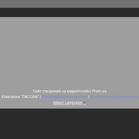
Сайт створений на маркетплейсі
Prom.ua
Компания "ПАССАЖ" |
Поскаржитися на контент
|
Політика конфіденційності
Select Language
▼