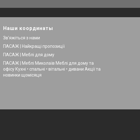
Наши координаты
Зв'яжіться з нами
ПАСАЖ | Найкращі пропозиції
ПАСАЖ | Меблі для дому
ПАСАЖ | Меблі Миколаїв Меблі для дому та
офісу Кухні • спальні • вітальні • дивани Акції та
новинки щомісяця