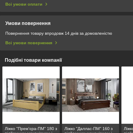
Всі умови оплати
Умови повернення
Повернення товару впродовж 14 днів за домовленістю
Всі умови повернення
Подібні товари компанії
Ліжко "Прем'єра-ПМ" 180 з
Ліжко "Даллас-ПМ" 160 з
Ліжк