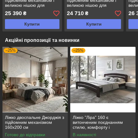
підйомним механізмом і
підйомним механізмом і
підй
великою нішою для
великою нішою для
вели
зберігання речей
зберігання речей
збер
25 390
24 710
26 
₴
₴
зруч
фун
Купити
Купити
мод
Акційні пропозиції та новинки
–25%
–25%
Ліжко двоспальне Джорджія з
Ліжко "Ліра" 160 є
підйомним механізмом
витонченим поєднанням
160х200 см
стилю, комфорту і
натуральних матеріалів
Готово до відправки
В наявності