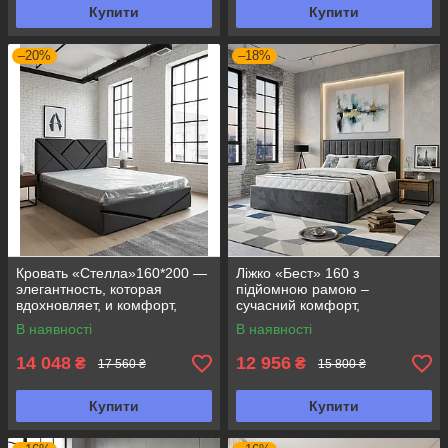
Купити
Купити
–20%
–18%
Кровать «Стелла»160*200 —
Ліжко «Бест» 160 з
элегантность, которая
підйомною рамою –
вдохновляет, и комфорт,
сучасний комфорт,
который ощущается с
практичність та елегантний
В наявності
В наявності
первого взгляда
дизайн
14 048
12 956
₴
₴
17 560 ₴
15 800 ₴
Купити
Купити