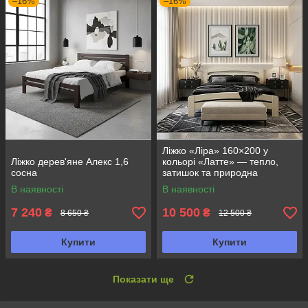
–16%
–16%
Ліжко «Ліра» 160×200 у
Ліжко дерев'яне Алекс 1,6
кольорі «Латте» — тепло,
сосна
затишок та природна
елегантність
В наявності
В наявності
7 240
10 500
₴
₴
8 650 ₴
12 500 ₴
Купити
Купити
Показати ще