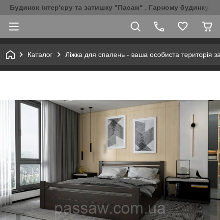
Будинок інтер'єру та затишку "Пасаж" . Гарному будинку-Г
Каталог
Ліжка для спалень - ваша особиста територія з