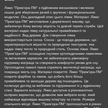
Ліжко "Прем'єра-ПМ" з підйомним механізмом і великою
нішою для зберігання речей є зручною і функціональною
моделлю. Ось докладний опис цього ліжка: Матеріал: Ліжко
"Прем'єра-ПМ" виготовлене з дерев'яного масиву, що
забезпечує йому високу міцність та довгий термін служби. Цей
матеріал надає ліжку натуральної привабливості та
надійності. Вид дерева: Для створення ліжка
використовується сосна. Сосна - це порода деревини, що
характеризується міцністю та природною текстурою, яка
надає ліжку тепло та природний стиль. Основа ліжка: Ліжко
"Прем'єра-ПМ" оснащене гнутими ортопедичними ламелями
та металевим каркасом, які забезпечують рівномірну
підтримку матраца та створюють комфортні умови для сну.
Ортопедичні ламелі також сприяють вентиляції матраца, що
покращує якість сну. Матеріал покриття: Ліжко "Прем'єра-ПМ"
покрите фарбою та лаком, що робить його більш
привабливим та захищає дерево від пошкоджень. Це
полегшує догляд за меблями та підтримання їх у відмінному
стані. Варіанти кольору: Ліжко доступне в різноманітних
колірних варіантах, що дозволяє вам вибрати колір, який
найкраще відповідає вашому інтер'єру та стилю. Розміри
спального місця: Ліжко "Прем'єра-ПМ" пропонується в різних