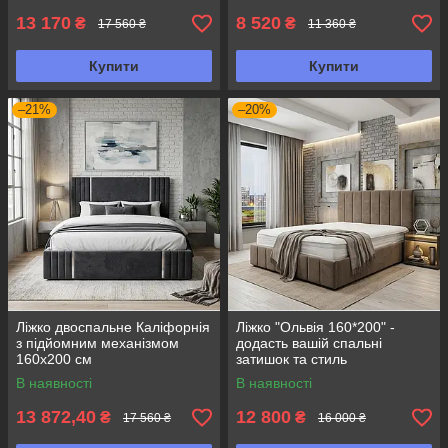
13 170
8 520
₴
₴
17 560 ₴
11 360 ₴
Купити
Купити
–21%
–20%
Ліжко двоспальне Каліфорнія
Ліжко "Ольвія 160*200" -
з підйомним механізмом
додасть вашій спальні
160х200 см
затишок та стиль
В наявності
В наявності
13 872,40
12 800
₴
₴
17 560 ₴
16 000 ₴