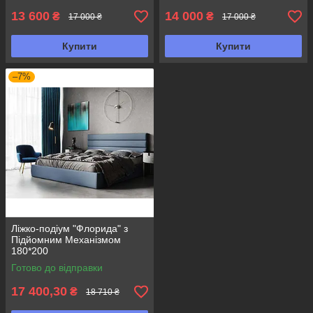
13 600
14 000
₴
₴
17 000 ₴
17 000 ₴
Купити
Купити
–7%
Ліжко-подіум "Флорида" з
Підйомним Механізмом
180*200
Готово до відправки
17 400,30
₴
18 710 ₴