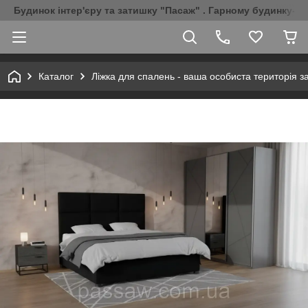
Будинок інтер'єру та затишку "Пасаж" . Гарному будинку-Г
Каталог
Ліжка для спалень - ваша особиста територія з