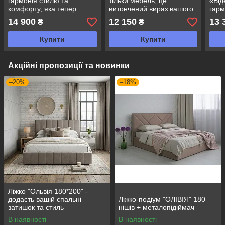
гармонія стилю та
тільки мебель, це
«Від
комфорту, яка тепер
витончений вираз вашого
гарм
доступна для вашого
стилю та комфорту.
нату
14 900
12 150
13 
₴
₴
замовлення.
м'як
Купити
Купити
Акційні пропозиції та новинки
–20%
–18%
Ліжко "Ольвія 180*200" -
додасть вашій спальні
Ліжко-подіум "ОЛІВІЯ" 180
затишок та стиль
нішів + металопідіймач
В наявності
В наявності