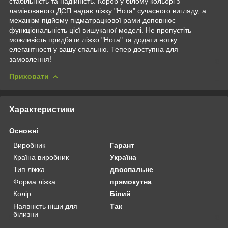
стабільність та надійність. Короб у білому кольорі з
ламінованого ДСП надає ліжку "Нота" сучасного вигляду, а
механізм підйому підматрацкової рами доповнює
функціональність цієї вишуканої моделі. Не пропустіть
можливість придбати ліжко "Нота" та додати нотку
елегантності у вашу спальню. Тепер доступна для
замовлення!
Приховати
Характеристики
Основні
Виробник
Гарант
Країна виробник
Україна
Тип ліжка
двоспальне
Форма ліжка
прямокутна
Колір
Білий
Наявність ніши для
Так
білизни