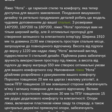
Ліжко "Нота" - це гармонія стилю та комфорту, яка тепер
доступна для вашого замовлення. Поєднання вишуканого
дизайну та ретельно продуманих деталей робить цю модель
чудовим доповненням до вашої
спальні
. З розмірами
140*200, 160*200 та 180*200, ліжко "Нота" пропонує вам не
тільки широкий вибір, але й оптимальні пропорції для
створення затишного та елегантного інтер'єру. Ширина 1910
мм та довжина 2130 мм створюють просторе спальне місце,
запрошуючи до повноцінного відпочинку. Висота від підлоги
до верху у 1220 мм надає ліжку "Нота" величний вигляд,
підкреслюючи її стильний дизайн. Підйомна рама забезпечує
зручність використання простору під ліжком, а висота від
підлоги до верху матраца 550 мм створює оптимальні умови
для вашого комфортного сну. Наповнення
ліжка
"Нота"
дбайливо розроблено з урахуванням вашого комфорту.
Поролон товщиною 20 мм на царгах і малому узголів'ї, а
також ППУ товщиною 10 мм зовнішньої сторони забезпечують
м'яку і затишну поверхню для вашого відпочинку. Велике
узголів'я з поролоном товщиною 30 мм та ППУ товщиною 15
мм додає додаткового комфорту та елегантності. Опори
ліжка, включаючи пластикові ніжки ззаду та спереду, а також
центральні дерев'яні прямокутні опори, забезпечують