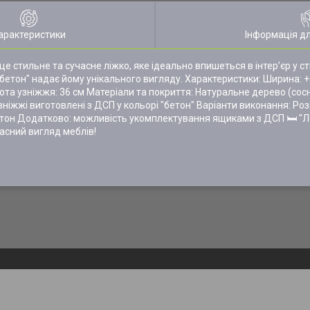
арактеристики
Інформація д
е стильне та сучасне ліжко, яке ідеально впишеться в інтер’єр у ст
"бетон" надає йому унікального вигляду. Характеристики: Ширина: +
ота узніжжя: 36 см Матеріали та покриття: Натуральне дерево (сосн
узніжжі виготовлені з ДСП у кольорі "бетон" Варіанти виконання: Ро
рі бетон Додатково: можливість укомплектування ящиками з ДСП 🛏 "Л
часний вигляд меблів!