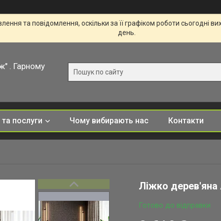
ення та повідомлення, оскільки за її графіком роботи сьогодні в
день.
ж" . Гарному
 та послуги
Чому вибирають нас
Контакти
Ліжко дерев'яна
Готово до відправки