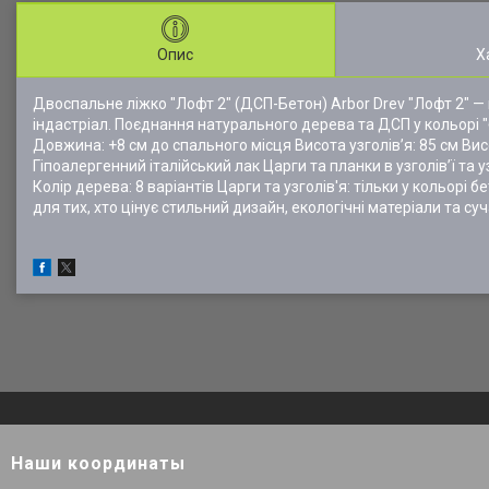
Опис
Х
Двоспальне ліжко "Лофт 2" (ДСП-Бетон) Arbor Drev "Лофт 2" — ц
індастріал. Поєднання натурального дерева та ДСП у кольорі 
Довжина: +8 см до спального місця Висота узголів’я: 85 см Вис
Гіпоалергенний італійський лак Царги та планки в узголів’ї та 
Колір дерева: 8 варіантів Царги та узголів'я: тільки у кольо
для тих, хто цінує стильний дизайн, екологічні матеріали та су
Наши координаты