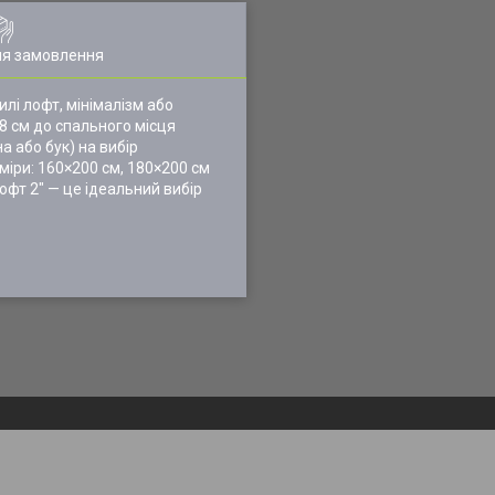
ля замовлення
илі лофт, мінімалізм або
8 см до спального місця
а або бук) на вибір
зміри: 160×200 см, 180×200 см
офт 2" — це ідеальний вибір