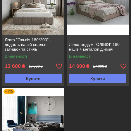
Ліжко "Ольвія 180*200" -
додасть вашій спальні
Ліжко-подіум "ОЛІВІЯ" 180
затишок та стиль
нішів + металопідіймач
В наявності
В наявності
13 600
14 000
₴
₴
17 000 ₴
17 000 ₴
Купити
Купити
–7%