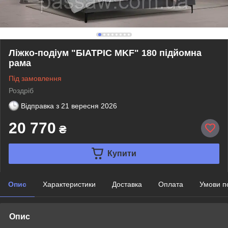
Ліжко-подіум "БІАТРІС MKF" 180 підйомна
рама
Під замовлення
Роздріб
Відправка з
21 вересня 2026
20 770
₴
Купити
Опис
Характеристики
Доставка
Оплата
Умови п
Опис