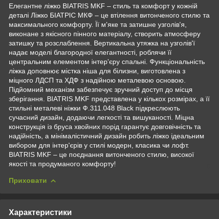
Елегантне ліжко BIATRIS MKF – стиль та комфорт у кожній
деталі Ліжко БІАТРІС МКФ – це втілення витонченого стилю та
максимального комфорту. Її м'яке та затишне узголів'я,
виконане з якісного пінного матеріалу, створить атмосферу
затишку та розслаблення. Вертикальна утяжка на узголів'ї
надає моделі благородної елегантності, роблячи її
центральним елементом інтер'єру спальні. Функціональність
ліжка доповнює містка ніша для білизни, виготовлена ​​з
міцного ЛДСП та ХДФ з надійною металевою основою.
Підйомний механізм забезпечує зручний доступ до місця
зберігання. BIATRIS MKF представлена ​​у кількох розмірах, а її
стильні металеві ніжки Ф.311.048 Black підкреслюють
сучасний дизайн, додаючи легкості та вишуканості. Міцна
конструкція із бруса хвойних порід гарантує довговічність та
надійність, а мінімалістичний дизайн робить ліжко ідеальним
вибором для інтер'єрів у стилі модерн, класика чи лофт.
BIATRIS MKF – це поєднання витонченого стилю, високої
якості та продуманого комфорту!
Приховати
Характеристики