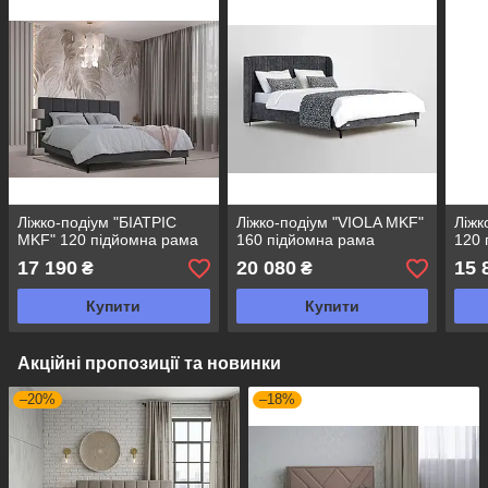
Ліжко-подіум "БІАТРІС
Ліжко-подіум "VIOLA MKF"
Ліжк
MKF" 120 підйомна рама
160 підйомна рама
120 
17 190
20 080
15 
₴
₴
Купити
Купити
Акційні пропозиції та новинки
–20%
–18%