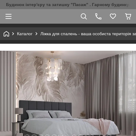
Будинок інтер'єру та затишку "Пасаж" . Гарному будинку-Г
Каталог
Ліжка для спалень - ваша особиста територія з