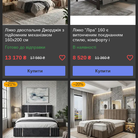
Ліжко двоспальне Джорджія з
Ліжко "Ліра" 160 є
підйомним механізмом
витонченим поєднанням
160х200 см
стилю, комфорту і
натуральних матеріалів
Готово до відправки
В наявності
13 170
8 520
₴
₴
17 560 ₴
11 360 ₴
Купити
Купити
–21%
–20%