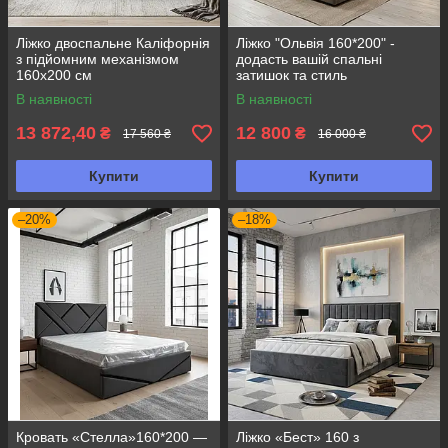
Ліжко двоспальне Каліфорнія
Ліжко "Ольвія 160*200" -
з підйомним механізмом
додасть вашій спальні
160х200 см
затишок та стиль
В наявності
В наявності
13 872,40
12 800
₴
₴
17 560 ₴
16 000 ₴
Купити
Купити
–20%
–18%
Кровать «Стелла»160*200 —
Ліжко «Бест» 160 з