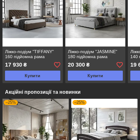
Ліжко-подіум "TIFFANY"
Ліжко-подіум "JASMINE"
Ліжк
160 підйомна рама
180 підйомна рама
140 
17 930
20 300
19 
₴
₴
Купити
Купити
Акційні пропозиції та новинки
–25%
–25%