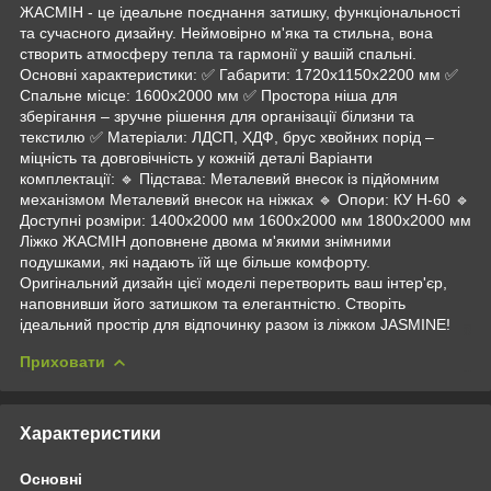
ЖАСМІН - це ідеальне поєднання затишку, функціональності
та сучасного дизайну. Неймовірно м'яка та стильна, вона
створить атмосферу тепла та гармонії у вашій спальні.
Основні характеристики: ✅ Габарити: 1720х1150х2200 мм ✅
Спальне місце: 1600х2000 мм ✅ Простора ніша для
зберігання – зручне рішення для організації білизни та
текстилю ✅ Матеріали: ЛДСП, ХДФ, брус хвойних порід –
міцність та довговічність у кожній деталі Варіанти
комплектації: 🔹 Підстава: Металевий внесок із підйомним
механізмом Металевий внесок на ніжках 🔹 Опори: КУ Н-60 🔹
Доступні розміри: 1400х2000 мм 1600х2000 мм 1800х2000 мм
Ліжко ЖАСМІН доповнене двома м'якими знімними
подушками, які надають їй ще більше комфорту.
Оригінальний дизайн цієї моделі перетворить ваш інтер'єр,
наповнивши його затишком та елегантністю. Створіть
ідеальний простір для відпочинку разом із ліжком JASMINE!
Приховати
Характеристики
Основні