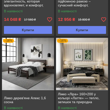
элегантность, которая
підйомною рамою –
вдохновляет, и комфорт,
сучасний комфорт,
который ощущается с
практичність та елегантний
В наявності
В наявності
первого взгляда
дизайн
14 048
12 956
₴
₴
17 560 ₴
15 800 ₴
Купити
Купити
–16%
–16%
Ліжко «Ліра» 160×200 у
Ліжко дерев'яне Алекс 1,6
кольорі «Латте» — тепло,
сосна
затишок та природна
елегантність
В наявності
В наявності