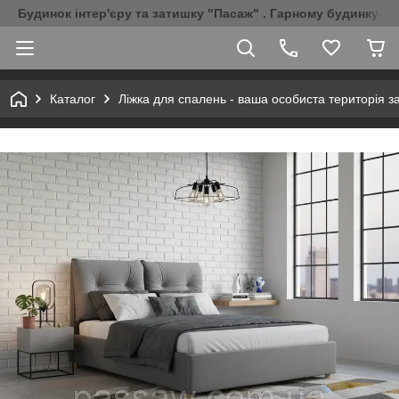
Будинок інтер'єру та затишку "Пасаж" . Гарному будинку-Г
Каталог
Ліжка для спалень - ваша особиста територія з