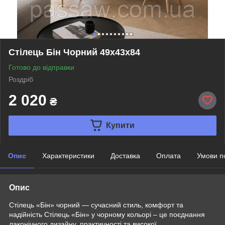
Стілець Бін Чорний 49х43х84
Готово до відправки
Роздріб
2 020
₴
Купити
Опис
Характеристики
Доставка
Оплата
Умови п
Опис
Стілець «Бін» чорний — сучасний стиль, комфорт та
надійність Стілець «Бін» у чорному кольорі – це поєднання
лаконічного дизайну, практичності та високої