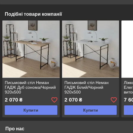
Подібні товари компанії
Письмовий стіл Неман
Письмовий стіл Неман
Ліжк
ГАДЖ Дуб сонома/Чорний
ГАДЖ Білий/Чорний
Елег
920х500
920х500
вито
м'як
2 070
2 070
7 6
₴
₴
обби
прик
Купити
Купити
Про нас