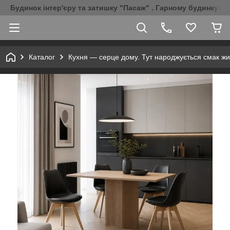
Будинок інтер'єру та затишку "Пасаж" . Гарному будинку-Г
Каталог
Кухня — серце дому. Тут народжується смак жи