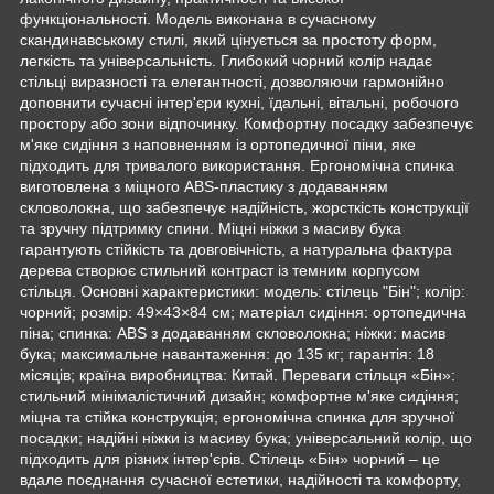
функціональності. Модель виконана в сучасному
скандинавському стилі, який цінується за простоту форм,
легкість та універсальність. Глибокий чорний колір надає
стільці виразності та елегантності, дозволяючи гармонійно
доповнити сучасні інтер'єри кухні, їдальні, вітальні, робочого
простору або зони відпочинку. Комфортну посадку забезпечує
м'яке сидіння з наповненням із ортопедичної піни, яке
підходить для тривалого використання. Ергономічна спинка
виготовлена ​​з міцного ABS-пластику з додаванням
скловолокна, що забезпечує надійність, жорсткість конструкції
та зручну підтримку спини. Міцні ніжки з масиву бука
гарантують стійкість та довговічність, а натуральна фактура
дерева створює стильний контраст із темним корпусом
стільця. Основні характеристики: модель: стілець "Бін"; колір:
чорний; розмір: 49×43×84 см; матеріал сидіння: ортопедична
піна; спинка: ABS з додаванням скловолокна; ніжки: масив
бука; максимальне навантаження: до 135 кг; гарантія: 18
місяців; країна виробництва: Китай. Переваги стільця «Бін»:
стильний мінімалістичний дизайн; комфортне м'яке сидіння;
міцна та стійка конструкція; ергономічна спинка для зручної
посадки; надійні ніжки із масиву бука; універсальний колір, що
підходить для різних інтер'єрів. Стілець «Бін» чорний – це
вдале поєднання сучасної естетики, надійності та комфорту,