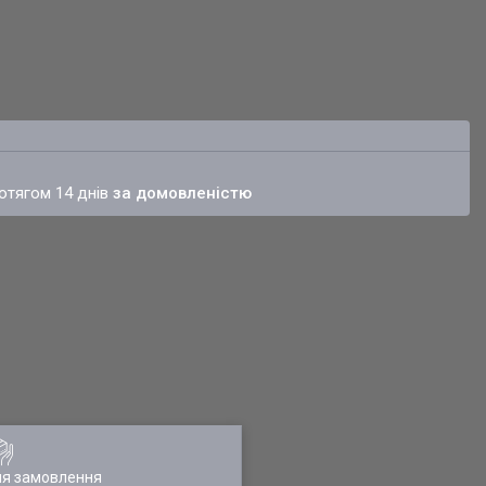
ротягом 14 днів
за домовленістю
ля замовлення