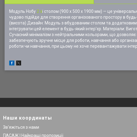
Модуль Нобу
2 з
і столом (900 х 500 х 1900 мм) — це універсал
чудово підійде для створення організованого простору в будь-
(висота) Дизайн: Модуль з вбудованим столом та додатковим
інтегрувати цей елемент в будь-який інтер'єр. Матеріали: Виго
Сучасний мінімалізм з нейтральними кольорами, що дозволяє м
забезпечують зручне місце для роботи, навчання або організац
роботи чи навчання, при цьому не хоче перевантажувати інтер
Наши координаты
Зв'яжіться з нами
ПАСАЖ | Найкращі пропозиції