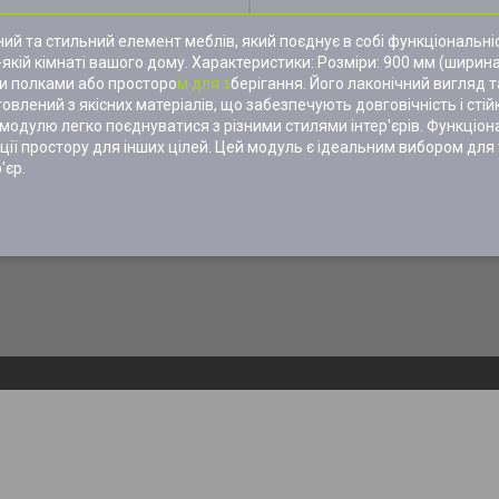
ьний та стильний елемент меблів, який поєднує в собі функціональні
якій кімнаті вашого дому. Характеристики: Розміри: 900 мм (ширина
и полками або просторо
м для з
берігання. Його лаконічний вигляд та
товлений з якісних матеріалів, що забезпечують довговічність і стій
одулю легко поєднуватися з різними стилями інтер'єрів. Функціона
ії простору для інших цілей. Цей модуль є ідеальним вибором для т
'єр.