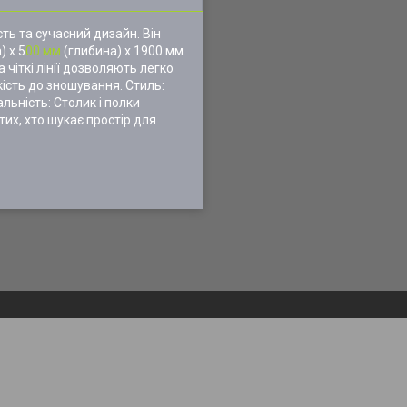
сть та сучасний дизайн. Він
) х 5
00 мм
(глибина) х 1900 мм
 чіткі лінії дозволяють легко
кість до зношування. Стиль:
льність: Столик і полки
их, хто шукає простір для