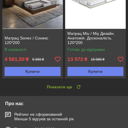
Матрац Miu / Міу Дизайн.
Матрац Sonex / Сонекс
Анатомія. Досконалість.
120*200
120*200
В наявності
Готово до відправки
4 581,50
13 572
₴
₴
5 390 ₴
15 080 ₴
Купити
Купити
Показати ще
Про нас
Рейтинг не сформований
Менше 5 відгуків за останній рік