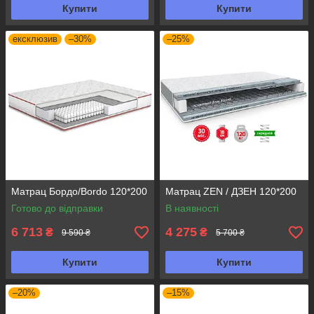
Купити
Купити
ексклюзив
–30%
–25%
Матрац Бордо/Bordo 120*200
Матрац ZEN / ДЗЕН 120*200
Готово до відправки
В наявності
6 713
4 275
₴
₴
9 590 ₴
5 700 ₴
Купити
Купити
–20%
–15%