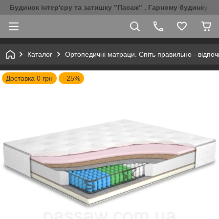
Будинок інтер'єру та затишку "Пасаж" . Гарному будинку-Г
Каталог
Ортопедичні матраци. Спіть правильно - відпоч
Доставка 0 грн
–25%