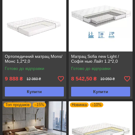
Ортопедичний матрац Mons/
Матрац Sofia new Light /
Монс 1,2*2,0
Софія нью Лайт 1.2*2,0
Готово до відправки
Готово до відправки
9 888
8 542,50
₴
₴
12 360 ₴
10 050 ₴
Купити
Купити
Топ продажів
–15%
Новинка
–10%