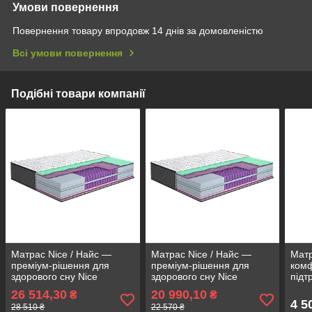
Умови повернення
Повернення товару впродовж 14 днів за домовленістю
Всі умови повернення
Подібні товари компанії
Матрас Nice / Найс —
Матрас Nice / Найс —
Матр
преміум-рішення для
преміум-рішення для
комф
здорового сну Nice
здорового сну Nice
підт
180*200
140*200
сну
26 514,30
20 990,10
₴
₴
4 5
28 510 ₴
22 570 ₴