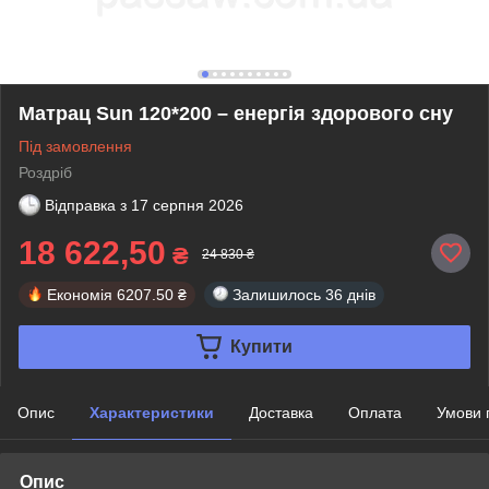
Матрац Sun 120*200 – енергія здорового сну
Під замовлення
Роздріб
Відправка з
17 серпня 2026
18 622,50
₴
24 830 ₴
Економія
6207.50 ₴
Залишилось
36 днів
Купити
Опис
Характеристики
Доставка
Оплата
Умови 
Опис