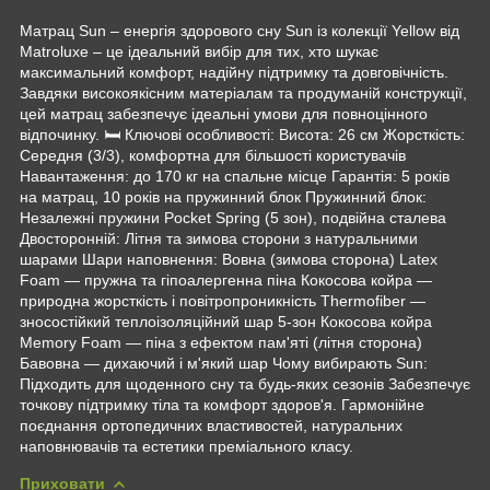
Матрац Sun – енергія здорового сну Sun із колекції Yellow від
Matroluxe – це ідеальний вибір для тих, хто шукає
максимальний комфорт, надійну підтримку та довговічність.
Завдяки високоякісним матеріалам та продуманій конструкції,
цей матрац забезпечує ідеальні умови для повноцінного
відпочинку. 🛏 Ключові особливості: Висота: 26 см Жорсткість:
Середня (3/3), комфортна для більшості користувачів
Навантаження: до 170 кг на спальне місце Гарантія: 5 років
на матрац, 10 років на пружинний блок Пружинний блок:
Незалежні пружини Pocket Spring (5 зон), подвійна сталева
Двосторонній: Літня та зимова сторони з натуральними
шарами Шари наповнення: Вовна (зимова сторона) Latex
Foam — пружна та гіпоалергенна піна Кокосова койра —
природна жорсткість і повітропроникність Thermofiber —
зносостійкий теплоізоляційний шар 5-зон Кокосова койра
Memory Foam — піна з ефектом пам'яті (літня сторона)
Бавовна — дихаючий і м'який шар Чому вибирають Sun:
Підходить для щоденного сну та будь-яких сезонів Забезпечує
точкову підтримку тіла та комфорт здоров'я. Гармонійне
поєднання ортопедичних властивостей, натуральних
наповнювачів та естетики преміального класу.
Приховати