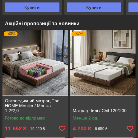
Купити
Купити
Акційні пропозиції та новинки
–40%
–37%
Ортопедичний матрац The
HOME Monika / Моніка
1,2*2,0
Матрац Чилі / Chil 120*200
Готово до відправки
Менше 2 од.
11 652
4 200
₴
₴
19 420 ₴
6 650 ₴