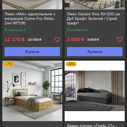
Ліжко «Мія» односпальне з
Ліжко Garant Viva 90×200 см
матрацом Come-For Relax
Дуб Крафт Золотий / Сірий
Zen 90*190
графіт
В наявності
В наявності
11 176
3 600
₴
₴
12 700 ₴
3 890 ₴
Купити
Купити
–7%
–6%
Диван-топчан «Грейс 27» -