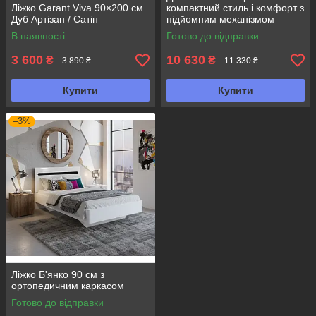
Ліжко Garant Viva 90×200 см
компактний стиль і комфорт з
Дуб Артізан / Сатін
підйомним механізмом
В наявності
Готово до відправки
3 600
10 630
₴
₴
3 890 ₴
11 330 ₴
Купити
Купити
–3%
Ліжко Б'янко 90 см з
ортопедичним каркасом
Готово до відправки