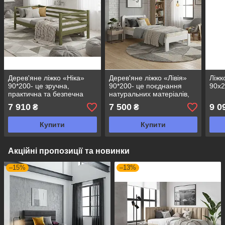
Дерев'яне ліжко «Ніка»
Дерев'яне ліжко «Лівія»
Ліжк
90*200- це зручна,
90*200- це поєднання
90x2
практична та безпечна
натуральних матеріалів,
модель
практичності та
7 910
7 500
9 0
₴
₴
елегантного дизайну.
Купити
Купити
Акційні пропозиції та новинки
–15%
–13%