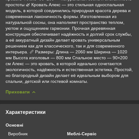
простоты 🌿 Кровать Алекс — это стильная односпальная
модель, в которой соединились природная красота дерева и
современная лаконичность формы. Изготовленная из
натуральной сосны, она наполняет пространство теплом,
уютом и ощущением гармонии. Прочная деревянная
конструкция обеспечивает надёжность и долгий срок службы,
а её аккуратный дизайн делает кровать универсальным
решением как для классического, так и для современного
интерьера. 📏 Размеры: Длина — 2060 мм Ширина — 1020
мм Высота изголовья — 800 мм Спальное место — 90×200
см Алекс — это кровать, в которой идеально сочетаются
экологичность, надёжность и естественная эстетика. Простой,
но благородный дизайн делает её идеальным выбором для
спальни, детской или гостевой комнаты.
Приховати
Характеристики
Основні
Виробник
Меблі-Сервіс