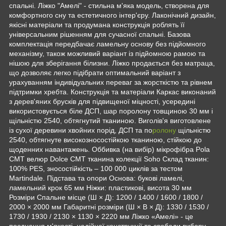
спальні. Ліжко "Амелі" - стильна м'яка модель, створена для
комфортного сну та естетичного інтер'єру. Лаконічний дизайн,
якісні матеріали та продумана конструкція роблять її
універсальним рішенням для сучасної спальні. Базова
комплектація передбачає ламельну основу без підйомного
механізму, також можливий варіант із підйомною рамою та
нішою для зберігання білизни. Ліжко продається без матраца,
що дозволяє легко підібрати оптимальний варіант з
урахуванням індивідуальних переваг за жорсткістю та рівнем
підтримки хребта. Конструкція та матеріали Каркас виконаний
з дерев'яних брусків для підвищеної міцності, усередині
використовується біле ДСП, шар поролону товщиною 30 мм і
щільністю 2540, обтягнутий тканиною. Виголів'я виготовлене
із сухої деревини хвойних порід, ДСП та по
ролону
щільністю
2540, обтягнуте високозносостійкою тканиною, стійкою до
щоденних навантажень. Оббивка (на вибір) мікрофібра Pola
CMT велюр Dolce CMT тканина колекції Soho Склад тканин:
100% PES, зносостійкість – 100 000 циклів за тестом
Martindale. Підстава та опори Основа: букові ламелі,
ламельний крок 65 мм Ніжки: пластикові, висота 30 мм
Розміри Спальне місце (Ш × Д): 1200 / 1400 / 1600 / 1800 /
2000 × 2000 мм Габаритні розміри (Ш × В × Д): 1330 / 1530 /
1730 / 1930 / 2130 × 1130 × 2220 мм Ліжко «Амелі» - це
поєднання м'якості, надійної конструкції та свободи вибору