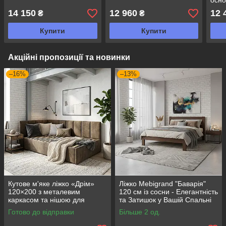
осн
14 150
12 960
12 
₴
₴
Купити
Купити
Акційні пропозиції та новинки
–16%
–13%
Кутове м'яке ліжко «Дрім»
Ліжко Mebigrand "Баварія"
120×200 з металевим
120 см із сосни - Елегантність
каркасом та нішою для
та Затишок у Вашій Спальні
білизни
Готово до відправки
Більше 2 од.