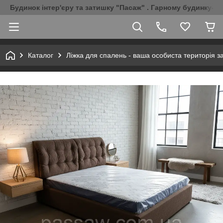
Будинок інтер'єру та затишку "Пасаж" . Гарному будинку-Г
Каталог
Ліжка для спалень - ваша особиста територія з