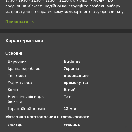
1730 / 1930 / 2130 × 1130 × 2220 мм Ліжко «Амелі» - це
поєднання м'якості, надійної конструкції та свободи вибору
матраца для по-справжньому комфортного та здорового сну.
Приховати
Характеристики
Основні
Виробник
Buderus
Країна виробник
Україна
Тип ліжка
двоспальне
Форма ліжка
прямокутна
Колір
Білий
Наявність ніши для
Так
білизни
Гарантійний термін
12 міс
Материал изготовления шкафа-кровати
Фасади
тканина