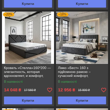
Купити
Купити
–20%
–18%
Кровать «Стелла»160*200 —
Ліжко «Бест» 160 з
элегантность, которая
підйомною рамою –
вдохновляет, и комфорт,
сучасний комфорт,
который ощущается с
практичність та елегантний
В наявності
В наявності
первого взгляда
дизайн
14 048
12 956
₴
₴
17 560 ₴
15 800 ₴
Купити
Купити