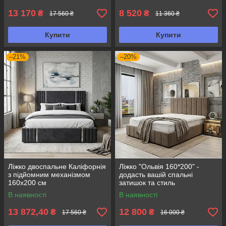
13 170
8 520
₴
₴
17 560 ₴
11 360 ₴
Купити
Купити
–21%
–20%
Ліжко двоспальне Каліфорнія
Ліжко "Ольвія 160*200" -
з підйомним механізмом
додасть вашій спальні
160х200 см
затишок та стиль
В наявності
В наявності
13 872,40
12 800
₴
₴
17 560 ₴
16 000 ₴