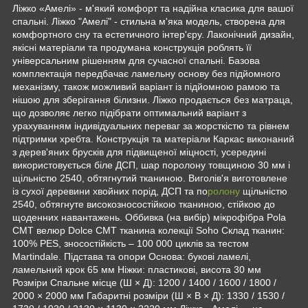
Ліжко «Амелі» - м'який комфорт та надійна класика для вашої
спальні. Ліжко "Амелі" - стильна м'яка модель, створена для
комфортного сну та естетичного інтер'єру. Лаконічний дизайн,
якісні матеріали та продумана конструкція роблять її
універсальним рішенням для сучасної спальні. Базова
комплектація передбачає ламельну основу без підйомного
механізму, також можливий варіант із підйомною рамою та
нішою для зберігання білизни. Ліжко продається без матраца,
що дозволяє легко підібрати оптимальний варіант з
урахуванням індивідуальних переваг за жорсткістю та рівнем
підтримки хребта. Конструкція та матеріали Каркас виконаний
з дерев'яних брусків для підвищеної міцності, усередині
використовується біле ДСП, шар поролону товщиною 30 мм і
щільністю 2540, обтягнутий тканиною. Виголів'я виготовлене
із сухої деревини хвойних порід, ДСП та по
ролону
щільністю
2540, обтягнуте високозносостійкою тканиною, стійкою до
щоденних навантажень. Оббивка (на вибір) мікрофібра Pola
CMT велюр Dolce CMT тканина колекції Soho Склад тканин:
100% PES, зносостійкість – 100 000 циклів за тестом
Martindale. Підстава та опори Основа: букові ламелі,
ламельний крок 65 мм Ніжки: пластикові, висота 30 мм
Розміри Спальне місце (Ш × Д): 1200 / 1400 / 1600 / 1800 /
2000 × 2000 мм Габаритні розміри (Ш × В × Д): 1330 / 1530 /