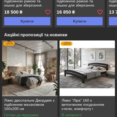
підйомною рамою та
підйомною рамою та
під
нішою для зберігання.
нішою для зберігання.
нішо
18 500
16 850
13 
₴
₴
Купити
Купити
Акційні пропозиції та новинки
–25%
–25%
Ліжко двоспальне Джорджія з
Ліжко "Ліра" 160 є
підйомним механізмом
витонченим поєднанням
160х200 см
стилю, комфорту і
натуральних матеріалів
Готово до відправки
В наявності