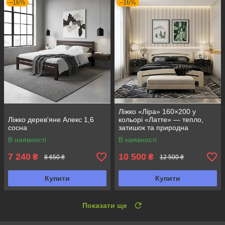
–16%
–16%
Ліжко «Ліра» 160×200 у
Ліжко дерев'яне Алекс 1,6
кольорі «Латте» — тепло,
сосна
затишок та природна
елегантність
В наявності
В наявності
7 240
10 500
₴
₴
8 650 ₴
12 500 ₴
Купити
Купити
Показати ще