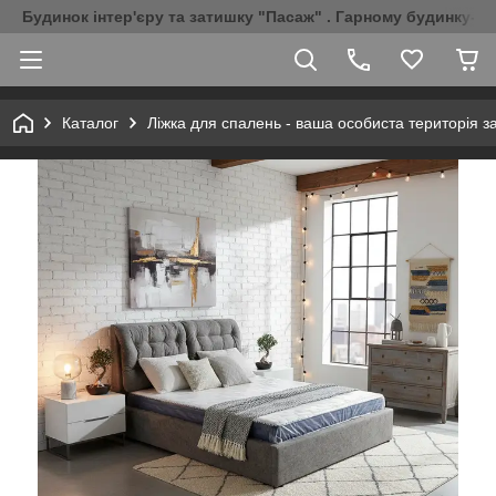
Будинок інтер'єру та затишку "Пасаж" . Гарному будинку-Г
Каталог
Ліжка для спалень - ваша особиста територія з