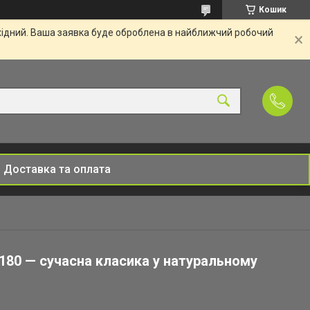
Кошик
ихідний. Ваша заявка буде оброблена в найближчий робочий
Доставка та оплата
180 — сучасна класика у натуральному