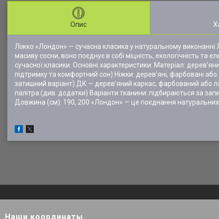
Опис
Х
Ліжко «Лондон» — сучасна класика у натуральному виконанні Л
масиву сосни, воно поєднує в собі міцність, екологічність та ел
сучасної класики. Основні характеристики: Матеріал: дерев’я
підтримку та комфортний сон) Ніжки: дерев’яні, фарбовані або
затишний варіант) ДК — дерев’яний каркас, фарбований або л
палітра (див. додатки) Варіанти тканини: підбираються за запи
Довжина (см): 190, 200 «Лондон» — це поєднання натуральних м
Наши координаты