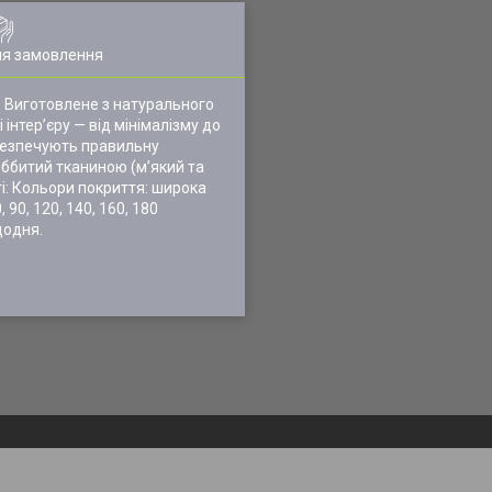
ля замовлення
. Виготовлене з натурального
 інтер’єру — від мінімалізму до
абезпечують правильну
оббитий тканиною (м’який та
і: Кольори покриття: широка
90, 120, 140, 160, 180
щодня.