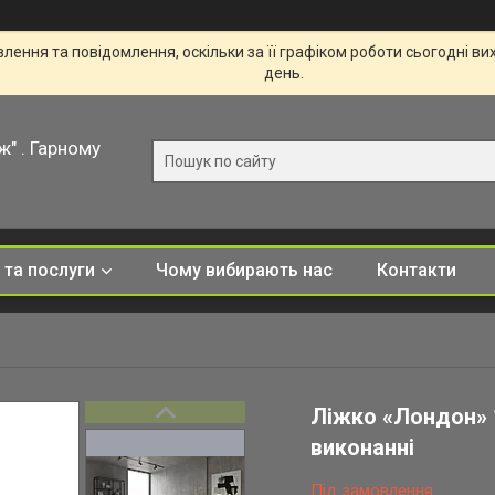
ення та повідомлення, оскільки за її графіком роботи сьогодні в
день.
ж" . Гарному
 та послуги
Чому вибирають нас
Контакти
Ліжко «Лондон» 
виконанні
Під замовлення