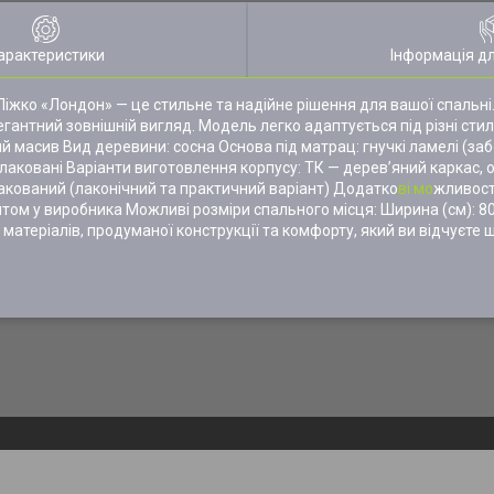
арактеристики
Інформація д
іжко «Лондон» — це стильне та надійне рішення для вашої спальні
егантний зовнішній вигляд. Модель легко адаптується під різні стилі
ний масив Вид деревини: сосна Основа під матрац: гнучкі ламелі (з
 лаковані Варіанти виготовлення корпусу: ТК — дерев’яний каркас, 
акований (лаконічний та практичний варіант) Додатко
ві мо
жливост
том у виробника Можливі розміри спального місця: Ширина (см): 80, 
атеріалів, продуманої конструкції та комфорту, який ви відчуєте 