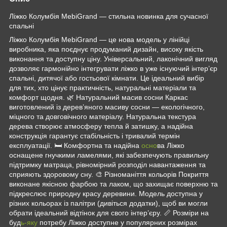
Ліжко Колумбія MebiGrand — стильна новинка для сучасної
спальні
Ліжко Колумбія MebiGrand — це нова модель у лінійці
виробника, яка поєднує продуманий дизайн, високу якість
виконання та доступну ціну. Універсальний, лаконічний вигляд
дозволяє гармонійно інтегрувати ліжко в уже існуючий інтер’єр
спальні, дитячої або гостьової кімнати. Це ідеальний вибір
для тих, хто цінує практичність, натуральні матеріали та
комфорт щодня. 🌿 Натуральний масив сосни Каркас
виготовлений із дерев’яного масиву сосни — екологічного,
міцного та довговічного матеріалу. Натуральна текстура
дерева створює атмосферу тепла й затишку, а надійна
конструкція гарантує стабільність і тривалий термін
експлуатації. 🛏 Комфортна та надійна
осно
ва Ліжко
оснащене гнучкими ламелями, які забезпечують правильну
підтримку матраца, рівномірний розподіл навантаження та
сприяють здоровому сну. 🎨 Різноманіття кольорів Покриття
виконане якісною фарбою та лаком, що захищає поверхню та
підкреслює природну красу деревини. Модель доступна у
різних кольорах із палітри (дивіться додатки), щоб ви могли
обрати ідеальний відтінок для свого інтер’єру. 📏 Розміри на
буд
ь-яку
потребу Ліжко доступне у популярних розмірах