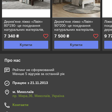
Дерев'яне ліжко «Лівія»
Дерев'яне ліжко «Лівія»
Ліжк
80*190- це поєднання
90*200- це поєднання
поєд
натуральних матеріалів,
натуральних матеріалів,
дере
практичності та
практичності та
диза
7 340
7 500
9 7
₴
₴
елегантного дизайну.
елегантного дизайну.
комф
Купити
Купити
Про нас
Рейтинг не сформований
Менше 5 відгуків за останній рік
Працює з 21.11.2013
м. Миколаїв
пр. Мира,36, Миколаїв, Україна
Контакти