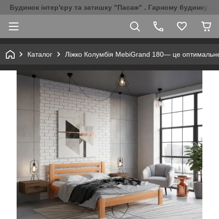
Будинок інтер'єру та затишку "Пасаж" . Гарному будинку-Г
Каталог
Ліжко Колумбія MebiGrand 180— це оптимальне 