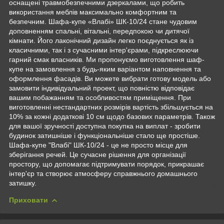
оснащені травмобезпечними дзеркалами, що робить
використання меблів максимально комфортним та
безпечним. Шафа-купе «Влабі» ШК-10/24 стане чудовим
доповненням спальні, вітальні, передпокою чи дитячої
кімнати. Його лаконічний дизайн легко поєднується як із
класичними, так і з сучасними інтер'єрами, підкреслюючи
гарний смак власників. Ми пропонуємо виготовлення шаф-
купе на замовлення з будь-яким варіантом наповнення та
оформлення фасадів. Ви можете вибрати готову модель або
замовити індивідуальний проект, що повністю відповідає
вашим побажанням та особливостям приміщення. При
виготовленні нестандартних розмірів вартість збільшується на
10% за кожні додаткові 10 см щодо базових параметрів. Також
для вашої зручності доступна покупка на виплат - зробити
будинок затишніше і функціональніше стало ще простіше.
Шафа-купе "Влабі" ШК-10/24 - це не просто місце для
зберігання речей. Це сучасне рішення для організації
простору, що допомагає підтримувати порядок, прикрашає
інтер'єр та створює атмосферу справжнього домашнього
затишку.
Приховати