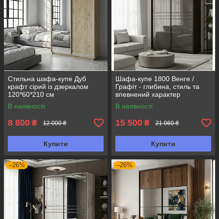
Стильна шафа-купе Дуб
Шафа-купе 1800 Венге /
крафт сірий із дзеркалом
Графіт - глибина, стиль та
120*60*210 см
впевнений характер
В наявності
В наявності
8 800
15 500
₴
₴
12 000 ₴
21 060 ₴
Купити
Купити
–26%
–26%