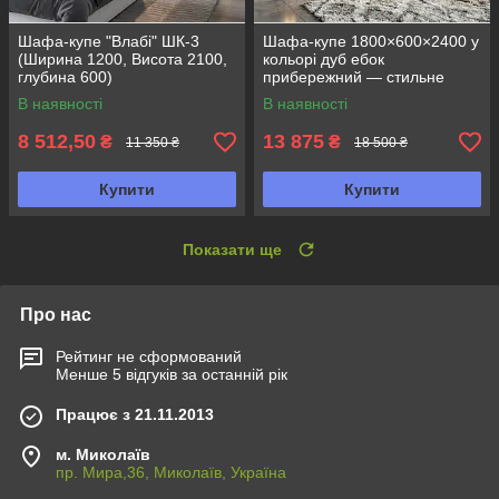
Шафа-купе "Влабі" ШК-3
Шафа-купе 1800×600×2400 у
(Ширина 1200, Висота 2100,
кольорі дуб ебок
глубина 600)
прибережний — стильне
рішення для сучасного
В наявності
В наявності
інтер’єру
8 512,50
13 875
₴
₴
11 350 ₴
18 500 ₴
Купити
Купити
Показати ще
Про нас
Рейтинг не сформований
Менше 5 відгуків за останній рік
Працює з 21.11.2013
м. Миколаїв
пр. Мира,36, Миколаїв, Україна