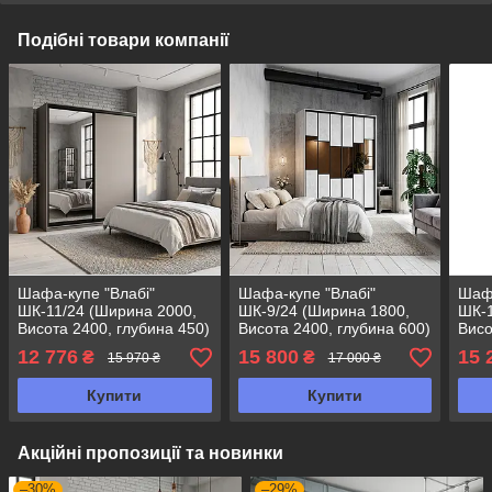
Подібні товари компанії
Шафа-купе "Влабі"
Шафа-купе "Влабі"
Шафа
ШК-11/24 (Ширина 2000,
ШК-9/24 (Ширина 1800,
ШК-1
Висота 2400, глубина 450)
Висота 2400, глубина 600)
Висо
12 776
15 800
15 
₴
₴
15 970 ₴
17 000 ₴
Купити
Купити
Акційні пропозиції та новинки
–30%
–29%