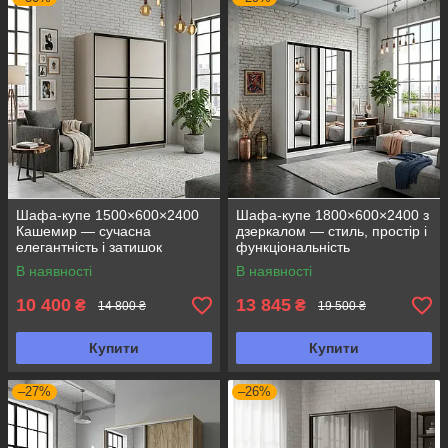
Шафа-купе 1500×600×2400
Шафа-купе 1800×600×2400 з
Кашемир — сучасна
дзеркалом — стиль, простір і
елегантність і затишок
функціональність
В наявності
В наявності
10 400
13 845
₴
₴
14 800 ₴
19 500 ₴
Купити
Купити
–27%
–26%