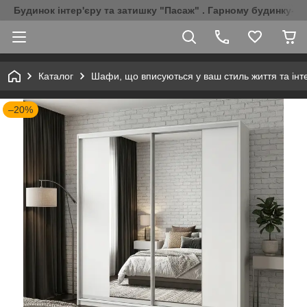
Будинок інтер'єру та затишку "Пасаж" . Гарному будинку-Г
Каталог
Шафи, що вписуються у ваш стиль життя та інт
–20%