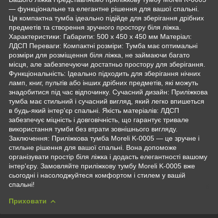
— функціональне та елегантне рішення для вашої спальні.
Ця компактна тумба ідеально підійде для зберігання дрібних
предметів та створення зручного простору біля ліжка.
Характеристики: Габарити: 500 x 450 x 450 мм Матеріал:
ЛДСП Переваги: Компактні розміри: Тумба має оптимальні
розміри для розміщення біля ліжка, не займаючи багато
місця, але забезпечуючи достатньо простору для зберігання.
Функціональність: Ідеально підходить для зберігання нічних
ламп, книг, пультів або інших дрібних предметів, які можуть
знадобитися під час відпочинку. Сучасний дизайн: Приліжкова
тумба має стильний і сучасний вигляд, який легко впишеться
в будь-який інтер'єр спальні. Якість матеріалів: ЛДСП
забезпечує міцність і довговічність, що гарантує тривале
використання тумби без втрати зовнішнього вигляду.
Заключення: Приліжкова тумба Moreli K-0005 — це зручне і
стильне рішення для вашої спальні. Вона допоможе
організувати простір біля ліжка і додасть елегантності вашому
інтер'єру. Замовляйте приліжкову тумбу Moreli K-0005 вже
сьогодні і насолоджуйтеся комфортом і стилем у вашій
спальні!
Приховати