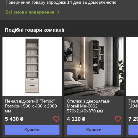
Повернення товару впродовж 14 днів за домовленістю
Всі умови повернення
Подібні товари компанії
Пенал відкритий "Тетріс"
Стелаж з дверцятами
Туал
Розміри: 500 х 430 х 2000
Moreli Ma-0002
(104
мм
570х2140х370 мм
5 430
4 110
7 2
₴
₴
Купити
Купити