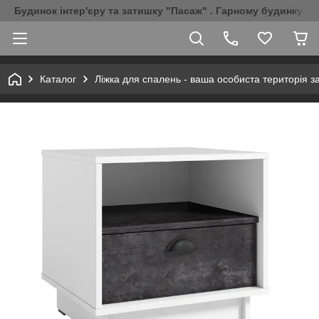
Будинок інтер'єру та затишку "Пасаж" . Гарному будинку-Г
Каталог
Ліжка для спалень - ваша особиста територія з