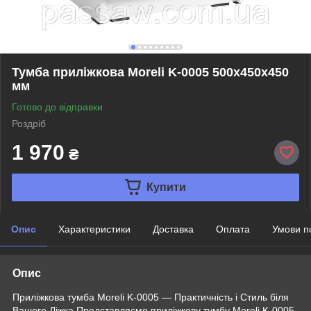
Тумба приліжкова Moreli K-0005 500х450х450
мм
Готово до відправки
Роздріб
1 970
₴
Купити
Опис
Характеристики
Доставка
Оплата
Умови п
Опис
Приліжкова тумба Moreli K-0005 — Практичність і Стиль біля
Вашого Ліжка Представляємо приліжкову тумбу Moreli K-0005